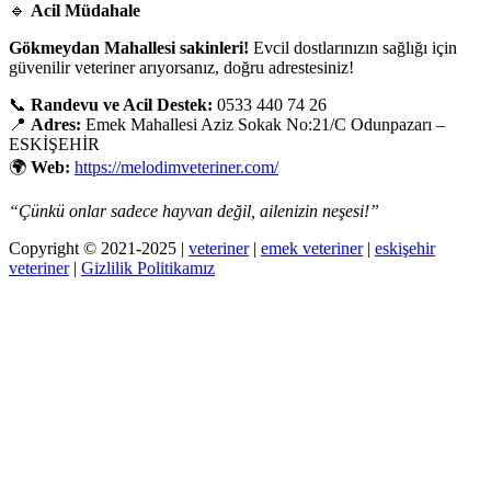
🔹
Acil Müdahale
Gökmeydan Mahallesi sakinleri!
Evcil dostlarınızın sağlığı için
güvenilir veteriner arıyorsanız, doğru adrestesiniz!
📞
Randevu ve Acil Destek:
0533 440 74 26
📍
Adres:
Emek Mahallesi Aziz Sokak No:21/C Odunpazarı –
ESKİŞEHİR
🌍
Web:
https://melodimveteriner.com/
“Çünkü onlar sadece hayvan değil, ailenizin neşesi!”
Copyright © 2021-2025 |
veteriner
|
emek veteriner
|
eskişehir
veteriner
|
Gizlilik Politikamız