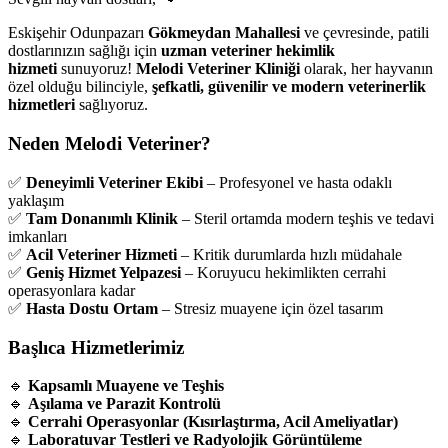
Eskişehir Odunpazarı
Gökmeydan Mahallesi
ve çevresinde, patili
dostlarınızın sağlığı için
uzman veteriner hekimlik
hizmeti
sunuyoruz!
Melodi Veteriner Kliniği
olarak, her hayvanın
özel olduğu bilinciyle,
şefkatli, güvenilir ve modern veterinerlik
hizmetleri
sağlıyoruz.
Neden Melodi Veteriner?
✅
Deneyimli Veteriner Ekibi
– Profesyonel ve hasta odaklı
yaklaşım
✅
Tam Donanımlı Klinik
– Steril ortamda modern teşhis ve tedavi
imkanları
✅
Acil Veteriner Hizmeti
– Kritik durumlarda hızlı müdahale
✅
Geniş Hizmet Yelpazesi
– Koruyucu hekimlikten cerrahi
operasyonlara kadar
✅
Hasta Dostu Ortam
– Stresiz muayene için özel tasarım
Başlıca Hizmetlerimiz
🔹
Kapsamlı Muayene ve Teşhis
🔹
Aşılama ve Parazit Kontrolü
🔹
Cerrahi Operasyonlar (Kısırlaştırma, Acil Ameliyatlar)
🔹
Laboratuvar Testleri ve Radyolojik Görüntüleme