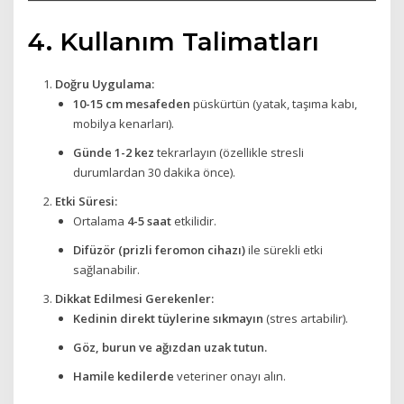
4. Kullanım Talimatları
Doğru Uygulama:
10-15 cm mesafeden
püskürtün (yatak, taşıma kabı,
mobilya kenarları).
Günde 1-2 kez
tekrarlayın (özellikle stresli
durumlardan 30 dakika önce).
Etki Süresi:
Ortalama
4-5 saat
etkilidir.
Difüzör (prizli feromon cihazı)
ile sürekli etki
sağlanabilir.
Dikkat Edilmesi Gerekenler:
Kedinin direkt tüylerine sıkmayın
(stres artabilir).
Göz, burun ve ağızdan uzak tutun.
Hamile kedilerde
veteriner onayı alın.