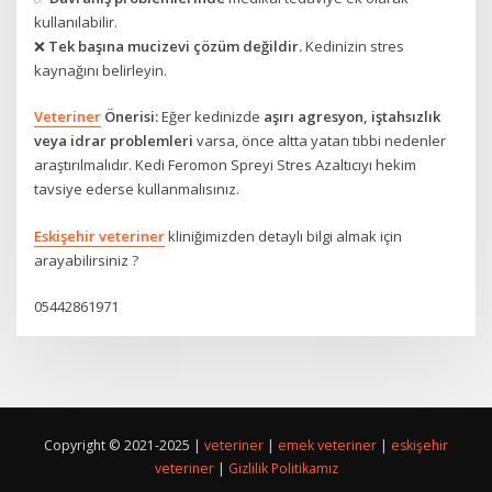
kullanılabilir.
❌
Tek başına mucizevi çözüm değildir.
Kedinizin stres
kaynağını belirleyin.
Veteriner
Önerisi:
Eğer kedinizde
aşırı agresyon, iştahsızlık
veya idrar problemleri
varsa, önce altta yatan tıbbi nedenler
araştırılmalıdır. Kedi Feromon Spreyi Stres Azaltıcıyı hekim
tavsiye ederse kullanmalısınız.
Eskişehir veteriner
kliniğimizden detaylı bilgi almak için
arayabilirsiniz ?
05442861971
Copyright © 2021-2025 |
veteriner
|
emek veteriner
|
eskişehir
veteriner
|
Gizlilik Politikamız