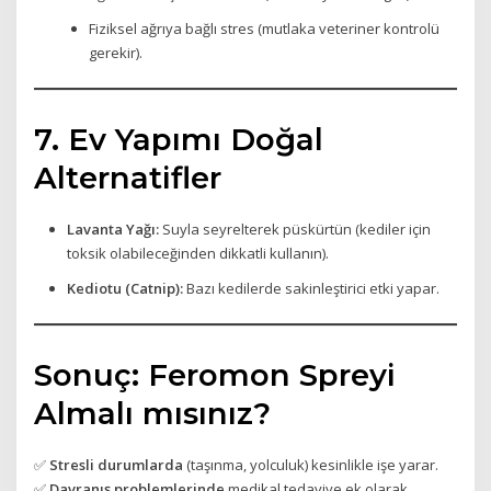
Fiziksel ağrıya bağlı stres (mutlaka veteriner kontrolü
gerekir).
7. Ev Yapımı Doğal
Alternatifler
Lavanta Yağı:
Suyla seyrelterek püskürtün (kediler için
toksik olabileceğinden dikkatli kullanın).
Kediotu (Catnip):
Bazı kedilerde sakinleştirici etki yapar.
Sonuç: Feromon Spreyi
Almalı mısınız?
✅
Stresli durumlarda
(taşınma, yolculuk) kesinlikle işe yarar.
✅
Davranış problemlerinde
medikal tedaviye ek olarak