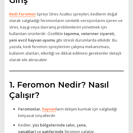
Giriş
Kedi Feromon
Spreyi Stres Azaltıcı spreyleri, kedilerin doğal
olarak salgıladığı feromonların sentetik versiyonlarını içeren ve
stres, kaygı veya davranış problemlerini yönetmek için
kullanılan ürünlerdir. Özellikle
taşınma, veteriner ziyareti,
yeni evcil hayvan uyumu
gibi stresli durumlarda etkilidir. Bu
yazıda, kedi feromon spreylerinin çalışma mekanizması,
kullanım alanları, etkinliği ve dikkat edilmesi gerekenler detaylı
olarak ele alınacaktır.
1. Feromon Nedir? Nasıl
Çalışır?
Feromonlar
,
hayvan
ların iletişim kurmak için salgıladığı
kimyasal sinyallerdir.
Kediler,
yüz bölgelerinde (alın, çene,
yanaklar)
ve
patilerinde
feromon salgılar.