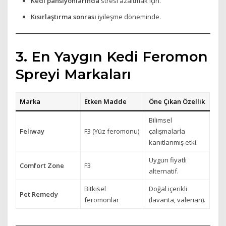
Kedi pansiyonlarında
stresi azaltmak için.
Kısırlaştırma sonrası
iyileşme döneminde.
3. En Yaygın Kedi Feromon
Spreyi Markaları
Marka
Etken Madde
Öne Çıkan Özellik
Bilimsel
Feliway
F3 (Yüz feromonu)
çalışmalarla
kanıtlanmış etki.
Uygun fiyatlı
Comfort Zone
F3
alternatif.
Bitkisel
Doğal içerikli
Pet Remedy
feromonlar
(lavanta, valerian).