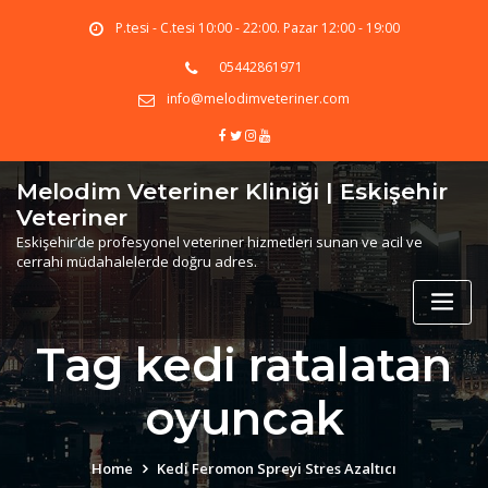
Skip
P.tesi - C.tesi 10:00 - 22:00. Pazar 12:00 - 19:00
to
content
05442861971
info@melodimveteriner.com
Melodim Veteriner Kliniği | Eskişehir
Veteriner
Eskişehir’de profesyonel veteriner hizmetleri sunan ve acil ve
cerrahi müdahalelerde doğru adres.
Tag kedi ratalatan
oyuncak
Home
Kedi Feromon Spreyi Stres Azaltıcı