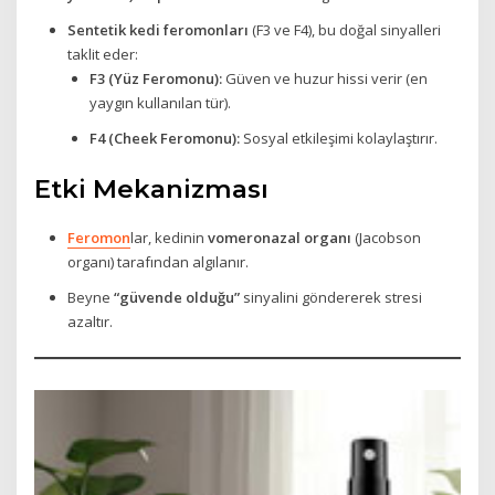
Sentetik kedi feromonları
(F3 ve F4), bu doğal sinyalleri
taklit eder:
F3 (Yüz Feromonu):
Güven ve huzur hissi verir (en
yaygın kullanılan tür).
F4 (Cheek Feromonu):
Sosyal etkileşimi kolaylaştırır.
Etki Mekanizması
Feromon
lar, kedinin
vomeronazal organı
(Jacobson
organı) tarafından algılanır.
Beyne
“güvende olduğu”
sinyalini göndererek stresi
azaltır.