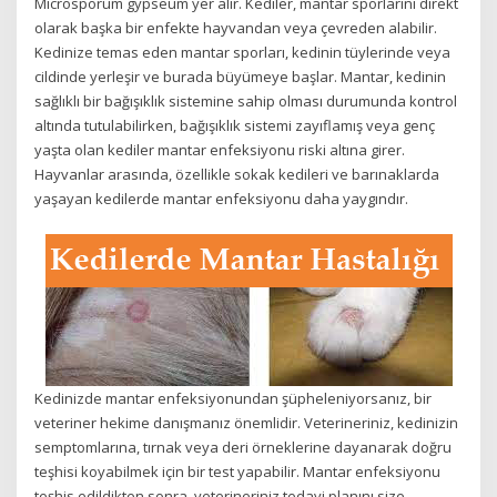
Microsporum gypseum yer alır. Kediler, mantar sporlarını direkt
olarak başka bir enfekte hayvandan veya çevreden alabilir.
Kedinize temas eden mantar sporları, kedinin tüylerinde veya
cildinde yerleşir ve burada büyümeye başlar. Mantar, kedinin
sağlıklı bir bağışıklık sistemine sahip olması durumunda kontrol
altında tutulabilirken, bağışıklık sistemi zayıflamış veya genç
yaşta olan kediler mantar enfeksiyonu riski altına girer.
Hayvanlar arasında, özellikle sokak kedileri ve barınaklarda
yaşayan kedilerde mantar enfeksiyonu daha yaygındır.
Kedinizde mantar enfeksiyonundan şüpheleniyorsanız, bir
veteriner hekime danışmanız önemlidir. Veterineriniz, kedinizin
semptomlarına, tırnak veya deri örneklerine dayanarak doğru
teşhisi koyabilmek için bir test yapabilir. Mantar enfeksiyonu
teşhis edildikten sonra, veterineriniz tedavi planını size