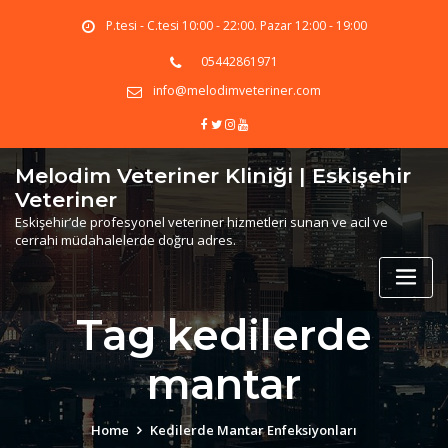
Skip
P.tesi - C.tesi 10:00 - 22:00. Pazar 12:00 - 19:00
to
content
05442861971
info@melodimveteriner.com
Melodim Veteriner Kliniği | Eskişehir
Veteriner
Eskişehir’de profesyonel veteriner hizmetleri sunan ve acil ve
cerrahi müdahalelerde doğru adres.
Tag kedilerde
mantar
Home
Kedilerde Mantar Enfeksiyonları