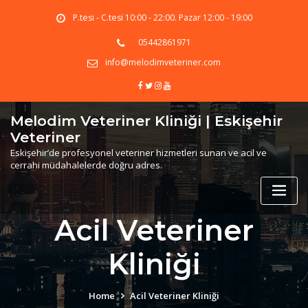
Skip
P.tesi - C.tesi 10:00 - 22:00. Pazar 12:00 - 19:00
to
content
05442861971
info@melodimveteriner.com
Melodim Veteriner Kliniği | Eskişehir
Veteriner
Eskişehir’de profesyonel veteriner hizmetleri sunan ve acil ve
cerrahi müdahalelerde doğru adres.
Acil Veteriner
Kliniği
Home
Acil Veteriner Kliniği