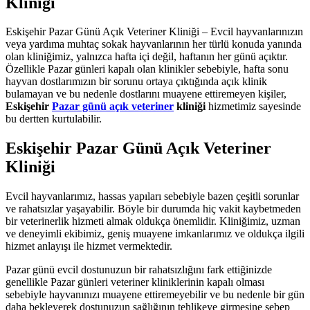
Kliniği
Eskişehir Pazar Günü Açık Veteriner Kliniği – Evcil hayvanlarınızın
veya yardıma muhtaç sokak hayvanlarının her türlü konuda yanında
olan kliniğimiz, yalnızca hafta içi değil, haftanın her günü açıktır.
Özellikle Pazar günleri kapalı olan klinikler sebebiyle, hafta sonu
hayvan dostlarımızın bir sorunu ortaya çıktığında açık klinik
bulamayan ve bu nedenle dostlarını muayene ettiremeyen kişiler,
Eskişehir
Pazar günü açık veteriner
kliniği
hizmetimiz sayesinde
bu dertten kurtulabilir.
Eskişehir Pazar Günü Açık Veteriner
Kliniği
Evcil hayvanlarımız, hassas yapıları sebebiyle bazen çeşitli sorunlar
ve rahatsızlar yaşayabilir. Böyle bir durumda hiç vakit kaybetmeden
bir veterinerlik hizmeti almak oldukça önemlidir. Kliniğimiz, uzman
ve deneyimli ekibimiz, geniş muayene imkanlarımız ve oldukça ilgili
hizmet anlayışı ile hizmet vermektedir.
Pazar günü evcil dostunuzun bir rahatsızlığını fark ettiğinizde
genellikle Pazar günleri veteriner kliniklerinin kapalı olması
sebebiyle hayvanınızı muayene ettiremeyebilir ve bu nedenle bir gün
daha bekleyerek dostunuzun sağlığının tehlikeye girmesine sebep