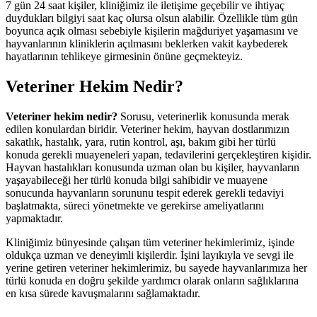
7 gün 24 saat kişiler, kliniğimiz ile iletişime geçebilir ve ihtiyaç
duydukları bilgiyi saat kaç olursa olsun alabilir. Özellikle tüm gün
boyunca açık olması sebebiyle kişilerin mağduriyet yaşamasını ve
hayvanlarının kliniklerin açılmasını beklerken vakit kaybederek
hayatlarının tehlikeye girmesinin önüne geçmekteyiz.
Veteriner Hekim Nedir?
Veteriner hekim nedir?
Sorusu, veterinerlik konusunda merak
edilen konulardan biridir. Veteriner hekim, hayvan dostlarımızın
sakatlık, hastalık, yara, rutin kontrol, aşı, bakım gibi her türlü
konuda gerekli muayeneleri yapan, tedavilerini gerçekleştiren kişidir.
Hayvan hastalıkları konusunda uzman olan bu kişiler, hayvanların
yaşayabileceği her türlü konuda bilgi sahibidir ve muayene
sonucunda hayvanların sorununu tespit ederek gerekli tedaviyi
başlatmakta, süreci yönetmekte ve gerekirse ameliyatlarını
yapmaktadır.
Kliniğimiz bünyesinde çalışan tüm veteriner hekimlerimiz, işinde
oldukça uzman ve deneyimli kişilerdir. İşini layıkıyla ve sevgi ile
yerine getiren veteriner hekimlerimiz, bu sayede hayvanlarımıza her
türlü konuda en doğru şekilde yardımcı olarak onların sağlıklarına
en kısa sürede kavuşmalarını sağlamaktadır.