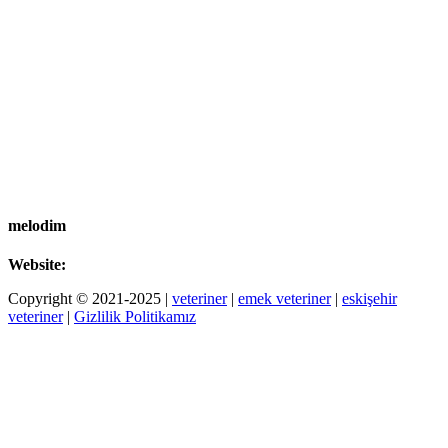
melodim
Website:
Copyright © 2021-2025 |
veteriner
|
emek veteriner
|
eskişehir
veteriner
|
Gizlilik Politikamız