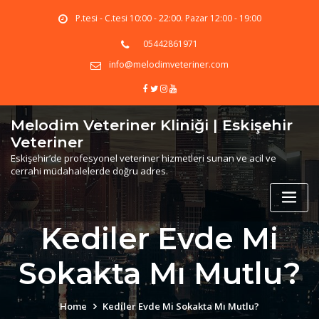
Skip
P.tesi - C.tesi 10:00 - 22:00. Pazar 12:00 - 19:00
to
content
05442861971
info@melodimveteriner.com
Melodim Veteriner Kliniği | Eskişehir
Veteriner
Eskişehir’de profesyonel veteriner hizmetleri sunan ve acil ve
cerrahi müdahalelerde doğru adres.
Kediler Evde Mi
Sokakta Mı Mutlu?
Home
Kediler Evde Mi Sokakta Mı Mutlu?