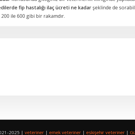
dilerde fip hastalığı
ilaç ücreti ne kadar
şeklinde de sorabili
 200 ile 600 gibi bir rakamdır.
2021-2025 |
veteriner
|
emek veteriner
|
eskişehir veteriner
|
Gi