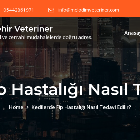
05442861971
info@melodimveteriner.com
ehir Veteriner
Anasa
il ve cerrahi müdahalelerde doğru adres.
 Hastalığı Nasıl 
Home
Kedilerde Fip Hastalığı Nasıl Tedavi Edilir?