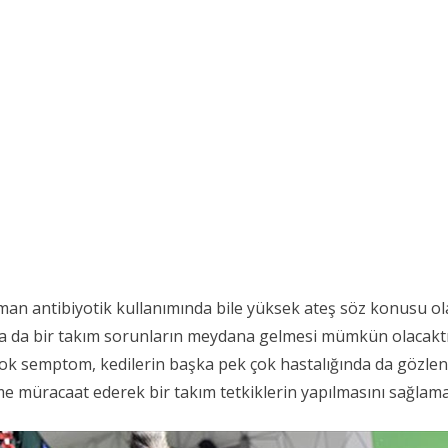
aman antibiyotik kullanımında bile yüksek ateş söz konusu ola
a da bir takım sorunların meydana gelmesi mümkün olacaktır.
k çok semptom, kedilerin başka pek çok hastalığında da gözlen
e müracaat ederek bir takım tetkiklerin yapılmasını sağlamak