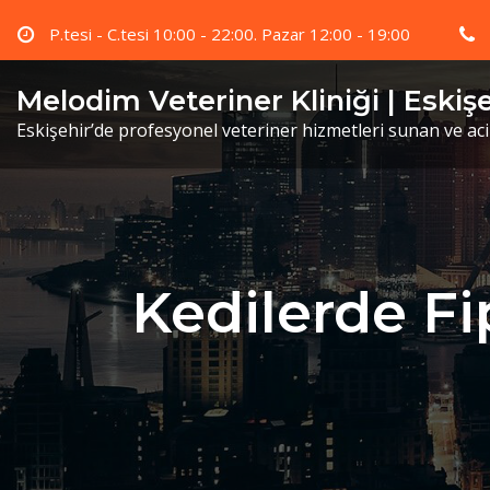
Skip
P.tesi - C.tesi 10:00 - 22:00. Pazar 12:00 - 19:00
to
content
Melodim Veteriner Kliniği | Eskiş
Eskişehir’de profesyonel veteriner hizmetleri sunan ve ac
Kedilerde Fip