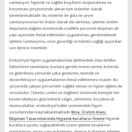
sanitasyon, hijyenik ve sağlıklı koşulların oluşturulması ve
korunması çerçevesinde alınan tüm önlemler olarak
tanımlanmaktadır. Bu nedenle de gıda ve çevre
sanitasyonunun bir bütün olarak ele alınması, işletme-üretim-
depolama-dağıtım evrelerinde özellikle personel-ekipman-alt
yapı açısından ihmal edilmeden uygulanması gerekmektedir.
İşletme sanitasyonu, ürün güvenliği ve tüketici sağlığı açısından
son derece önemlidir.
Endüstriyel hijyen uygulamalarında işletmedeki olası tehlike
faktörlerini tanımlama, bunlara gerekli önemi verme, kontrolü
ve giderilmesi yönünde çaba gösterme, temizlik ve
dezenfeksiyon uygulamalarının ihmal edilmemesi esastır. Bu
çerçevede çalışan personelin sağlıklı olması ve hijyen eğitimi de
zorunludur. Tüketici, üretici ve dağıtımcı zincirinde tümüyle her
kesimi etkileyen gıda kökenli salgın, zehirleme, bozulma vb.
olumsuzluklar, endüstriyel kalite sistemindeki hijyen
sorunlarından kaynaklanmaktadır
Bina, Üretim Alanı,
Ekipman Tasarımlarında Hijyenik Kuralların Önemi
Hijyenik
kurallara uyumu sağlayabilmek üzere işletme binalarının
planlanması, inşası yapı malzemesi, direnaj, kullanılan eğimler,