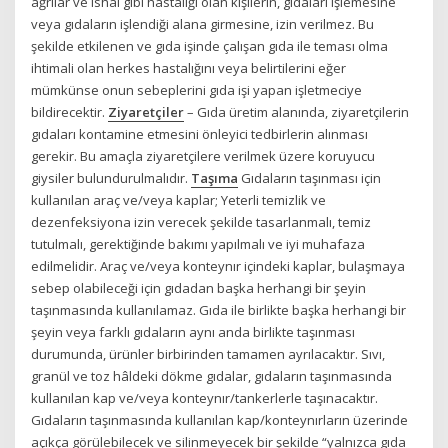
ağrılar ve ishal gibi hastalığı olan kişilerin, gıdaları işlemesine
veya gıdaların işlendiği alana girmesine, izin verilmez. Bu
şekilde etkilenen ve gıda işinde çalışan gıda ile teması olma
ihtimali olan herkes hastalığını veya belirtilerini eğer
mümkünse onun sebeplerini gıda işi yapan işletmeciye
bildirecektir.
Ziyaretçiler
– Gıda üretim alanında, ziyaretçilerin
gıdaları kontamine etmesini önleyici tedbirlerin alınması
gerekir. Bu amaçla ziyaretçilere verilmek üzere koruyucu
giysiler bulundurulmalıdır.
Taşıma
Gıdaların taşınması için
kullanılan araç ve/veya kaplar; Yeterli temizlik ve
dezenfeksiyona izin verecek şekilde tasarlanmalı, temiz
tutulmalı, gerektiğinde bakımı yapılmalı ve iyi muhafaza
edilmelidir. Araç ve/veya konteynır içindeki kaplar, bulaşmaya
sebep olabileceği için gıdadan başka herhangi bir şeyin
taşınmasında kullanılamaz. Gıda ile birlikte başka herhangi bir
şeyin veya farklı gıdaların aynı anda birlikte taşınması
durumunda, ürünler birbirinden tamamen ayrılacaktır. Sıvı,
granül ve toz hâldeki dökme gıdalar, gıdaların taşınmasında
kullanılan kap ve/veya konteynır/tankerlerle taşınacaktır.
Gıdaların taşınmasında kullanılan kap/konteynırların üzerinde
açıkça görülebilecek ve silinmeyecek bir şekilde “yalnızca gıda