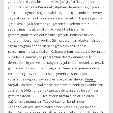
yönünden ; 6 ayda bir 4.Akciğer grafisi (Tüberküloz
yönünden; yılda bir Personel çalışırken denetlenmeli, hijyen
kurallarına uyması sağlanmalıdır. İşletme içerisinde mücevher
veya aksesuar takılmasına izin verilmemelidir. Hijyen açısından
iş elbisesi büyük önem taşır. İşveren elbiselerin temiz, ütülü,
sade olmasını sağlamalıdır. Açık renkli elbiseler kir
gösterdiğinde tercih edilmelidir. İşveren üretim ve hijyen
konularını içeren periyodik eğitim programları oluşturmalı, bu
eğitim programlarında kişisel hijyen alışkanlıklarının
geliştirilmesine çalışılmalıdır. Çalışma ortamında uyarıcı levhalar,
bildiriler ile sanitasyon programları desteklenmelidir. İyi
derecedeki hijyen ve sanitasyon uygulamaları destek ve teşvik
görmelidir. Bütün bunların sağlanabilmesi için işverene düşen
en önemli görevlerden birisi de yeterli ve sanitasyon
kurallarına uygun dizayn edilen sosyal tesislerdir.
Yeterli
Sosyal Tesisler
Sosyal tesislerin temiz, düzenli iyi aydınlatılmış
ve işletme bölümünden uygun uzaklıkta inşa edilmiş olması
gerekmektedir. Tuvaletlerin üretim alanları ile direk
bağlantısı olmamalıdır. Tuvalet kapıları kendilinden
kapanabilen özellikte olmalıdır. Yine yeterli sayıda lavabo,
dezenfektanlı sabun, sürekli sıcak su ve el kurulamak için kağıt