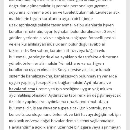
doğrudan açılmamalıdır. İş yerinde personel için giyinme,
soyunma, dinlenme odaları ve tuvalet bulunmalı, tuvaletler atık
maddelerin hijyen kurallarına uygun bir biçimde
uzaklaştırılacağı şekilde tasarlanmalı ve bu alanlarda hijyen
kurallarını hatırlatıcı uyarı levhaları bulundurulmalıdır. Gerekli
görülen yerlerde sıcak ve soğuk su sağlayan fotoselli, pedallı
ve elle kullanılmayan muslukların bulunduğu lâvabolar
takılmalıdır. Sıvı sabun, kurutma cihazı veya kâğıt havlu
bulunmalı, gerektiğinde el ve ayakların dezenfekte edilmesine
yönelik önlemler alınmalıdır. Yemekhane varsa, hijyen
kurallarına uygun olmalıdır. Sosyal tesise ait atıklar kapalı
sistemde kanalizasyona, kanalizasyon bulunmayan yerlerde
uygun yapılmış foseptiklere bağlanmalıdır.
Aydınlatma ve
havalandırma
Üretim yeri işin özelliğine uygun yoğunlukta
aydınlatılmış olmalıdır. Aydınlatma tabiî renkleri değiştirmeyecek
özellikte yapılmalı ve aydınlatma cihazlarında muhafaza
bulunmalıdır. İşlem ihtiyacına göre sıcaklığın kontrolü, nem
kontrolü, toz oluşumunu önlemek ve kirli havayı değiştirmek için
mekanik ve/veya doğal havalandırma sistemi sağlanmalıdır.
Havalandırma açıklıklarının üzerinde bir ızgara veya aşınmayan