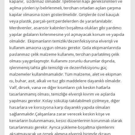
kapanır, sızdırmaz olmalıdır. İşletmenin kapı gereksinimleri ve
açılma yönleri iyi belirlenmeli, tercihan ortadan açılan çarpma
kapılar olmasına özen gösterilmelidir. Girişlerde özel kauçuk
veya plastik, parçalı-şerit perdelerden de yararlanılabilir.
Merdivenler, asansör kabinleri boşaltma olukları gibi yardımcı
yapılar gıdaların kirlenmesine yol açmayacak konum ve yapıda
olmalıdır. Ekipmanların temizlik/dezenfeksiyona elverişli ve
kullanım amacına uygun olması gerekir. Gıda ekipmanlarında
paslanmaz çelik malzeme kullanımı, tercihan parlatılmış çelik
olması yaygınlaşmıştır. Kullanımı zorunlu durumlar dışında,
işlenmemiş tahta gibi temizliği ve dezenfeksiyonu güç
malzemeler kullanılmamalıdır. Tüm malzeme, alet ve ekipman
ısı, buhar, asit, alkali ve tuz gibi maddelere dayanıklı olmalıdır.
Valf, dirsek, vana ve diğer kısımların çok keskin hatlarla
tasarlanmamış olması, temizliğe elverişli kıvrım ve açılarda
yapılması gerekir. Kolay sökülüp takılabilmeli çizilmeye, diğer
hasarlara ve korozyona karşı dayanıklı yapıda olmaları
sağlanmalıdır.Çalışanlara zarar verecek keskin köşe ve
kenarların bulunmaması, kesici düzenlerinin korunmalı olarak
tasarlanması gerekir. Ayrıca yükleme-boşaltma işlemlerini
aksatmayacak ve örnek alımına elverişli biçimde dizayn