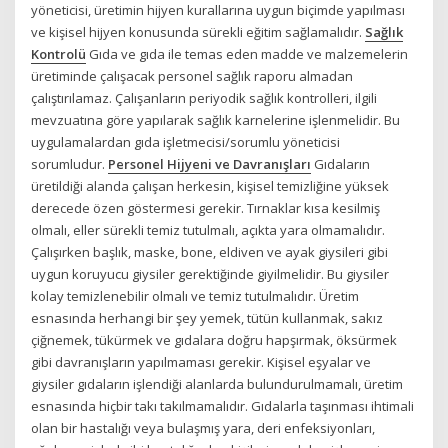
yöneticisi, üretimin hijyen kurallarına uygun biçimde yapılması
ve kişisel hijyen konusunda sürekli eğitim sağlamalıdır.
Sağlık
Kontrolü
Gıda ve gıda ile temas eden madde ve malzemelerin
üretiminde çalışacak personel sağlık raporu almadan
çalıştırılamaz. Çalışanların periyodik sağlık kontrolleri, ilgili
mevzuatına göre yapılarak sağlık karnelerine işlenmelidir. Bu
uygulamalardan gıda işletmecisi/sorumlu yöneticisi
sorumludur.
Personel Hijyeni ve Davranışları
Gıdaların
üretildiği alanda çalışan herkesin, kişisel temizliğine yüksek
derecede özen göstermesi gerekir. Tırnaklar kısa kesilmiş
olmalı, eller sürekli temiz tutulmalı, açıkta yara olmamalıdır.
Çalışırken başlık, maske, bone, eldiven ve ayak giysileri gibi
uygun koruyucu giysiler gerektiğinde giyilmelidir. Bu giysiler
kolay temizlenebilir olmalı ve temiz tutulmalıdır. Üretim
esnasında herhangi bir şey yemek, tütün kullanmak, sakız
çiğnemek, tükürmek ve gıdalara doğru hapşırmak, öksürmek
gibi davranışların yapılmaması gerekir. Kişisel eşyalar ve
giysiler gıdaların işlendiği alanlarda bulundurulmamalı, üretim
esnasında hiçbir takı takılmamalıdır. Gıdalarla taşınması ihtimali
olan bir hastalığı veya bulaşmış yara, deri enfeksiyonları,