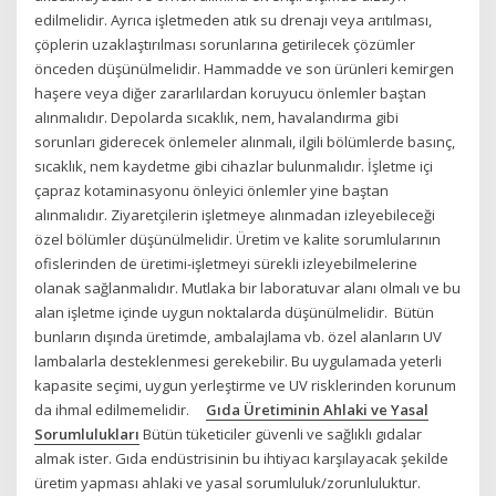
edilmelidir. Ayrıca işletmeden atık su drenajı veya arıtılması,
çöplerin uzaklaştırılması sorunlarına getirilecek çözümler
önceden düşünülmelidir. Hammadde ve son ürünleri kemirgen
haşere veya diğer zararlılardan koruyucu önlemler baştan
alınmalıdır. Depolarda sıcaklık, nem, havalandırma gibi
sorunları giderecek önlemeler alınmalı, ilgili bölümlerde basınç,
sıcaklık, nem kaydetme gibi cihazlar bulunmalıdır. İşletme içi
çapraz kotaminasyonu önleyici önlemler yine baştan
alınmalıdır. Ziyaretçilerin işletmeye alınmadan izleyebileceği
özel bölümler düşünülmelidir. Üretim ve kalite sorumlularının
ofislerinden de üretimi-işletmeyi sürekli izleyebilmelerine
olanak sağlanmalıdır. Mutlaka bir laboratuvar alanı olmalı ve bu
alan işletme içinde uygun noktalarda düşünülmelidir. Bütün
bunların dışında üretimde, ambalajlama vb. özel alanların UV
lambalarla desteklenmesi gerekebilir. Bu uygulamada yeterli
kapasite seçimi, uygun yerleştirme ve UV risklerinden korunum
da ihmal edilmemelidir.
Gıda Üretiminin Ahlaki ve Yasal
Sorumlulukları
Bütün tüketiciler güvenli ve sağlıklı gıdalar
almak ister. Gıda endüstrisinin bu ihtiyacı karşılayacak şekilde
üretim yapması ahlaki ve yasal sorumluluk/zorunluluktur.