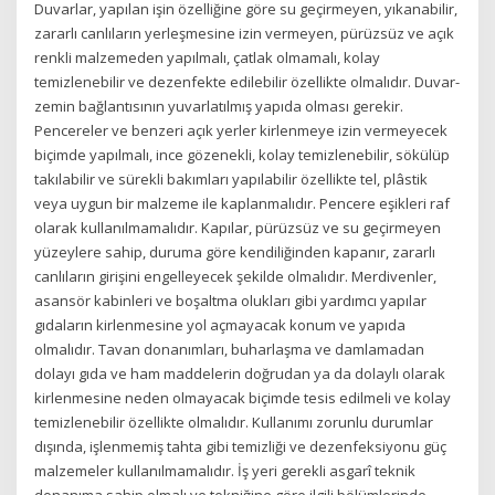
Duvarlar, yapılan işin özelliğine göre su geçirmeyen, yıkanabilir,
zararlı canlıların yerleşmesine izin vermeyen, pürüzsüz ve açık
renkli malzemeden yapılmalı, çatlak olmamalı, kolay
temizlenebilir ve dezenfekte edilebilir özellikte olmalıdır. Duvar-
zemin bağlantısının yuvarlatılmış yapıda olması gerekir.
Pencereler ve benzeri açık yerler kirlenmeye izin vermeyecek
biçimde yapılmalı, ince gözenekli, kolay temizlenebilir, sökülüp
takılabilir ve sürekli bakımları yapılabilir özellikte tel, plâstik
veya uygun bir malzeme ile kaplanmalıdır. Pencere eşikleri raf
olarak kullanılmamalıdır. Kapılar, pürüzsüz ve su geçirmeyen
yüzeylere sahip, duruma göre kendiliğinden kapanır, zararlı
canlıların girişini engelleyecek şekilde olmalıdır. Merdivenler,
asansör kabinleri ve boşaltma olukları gibi yardımcı yapılar
gıdaların kirlenmesine yol açmayacak konum ve yapıda
olmalıdır. Tavan donanımları, buharlaşma ve damlamadan
dolayı gıda ve ham maddelerin doğrudan ya da dolaylı olarak
kirlenmesine neden olmayacak biçimde tesis edilmeli ve kolay
temizlenebilir özellikte olmalıdır. Kullanımı zorunlu durumlar
dışında, işlenmemiş tahta gibi temizliği ve dezenfeksiyonu güç
malzemeler kullanılmamalıdır. İş yeri gerekli asgarî teknik