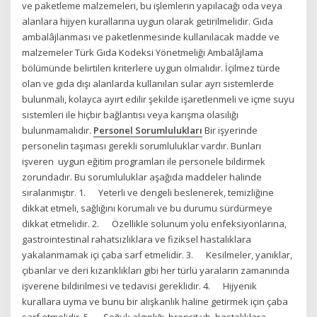
ve paketleme malzemeleri, bu işlemlerin yapılacağı oda veya
alanlara hijyen kurallarına uygun olarak getirilmelidir. Gıda
ambalâjlanması ve paketlenmesinde kullanılacak madde ve
malzemeler Türk Gıda Kodeksi Yönetmeliği Ambalâjlama
bölümünde belirtilen kriterlere uygun olmalıdır. İçilmez türde
olan ve gıda dışı alanlarda kullanılan sular ayrı sistemlerde
bulunmalı, kolayca ayırt edilir şekilde işaretlenmeli ve içme suyu
sistemleri ile hiçbir bağlantısı veya karışma olasılığı
bulunmamalıdır.
Personel Sorumlulukları
Bir işyerinde
personelin taşıması gerekli sorumluluklar vardır. Bunları
işveren uygun eğitim programları ile personele bildirmek
zorundadır. Bu sorumluluklar aşağıda maddeler halinde
sıralanmıştır. 1. Yeterli ve dengeli beslenerek, temizliğine
dikkat etmeli, sağlığını korumalı ve bu durumu sürdürmeye
dikkat etmelidir. 2. Özellikle solunum yolu enfeksiyonlarına,
gastrointestinal rahatsızlıklara ve fiziksel hastalıklara
yakalanmamak içi çaba sarf etmelidir. 3. Kesilmeler, yanıklar,
çıbanlar ve deri kızarıklıkları gibi her türlü yaraların zamanında
işverene bildirilmesi ve tedavisi gereklidir. 4. Hijyenik
kurallara uyma ve bunu bir alışkanlık haline getirmek için çaba