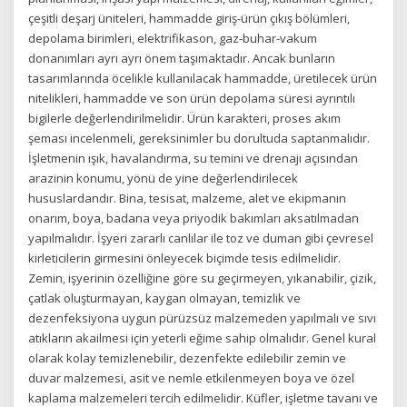
çeşitli deşarj üniteleri, hammadde giriş-ürün çıkış bölümleri,
depolama birimleri, elektrifikason, gaz-buhar-vakum
donanımları ayrı ayrı önem taşımaktadır. Ancak bunların
tasarımlarında öcelikle kullanılacak hammadde, üretilecek ürün
nitelikleri, hammadde ve son ürün depolama süresi ayrıntılı
bigilerle değerlendirilmelidir. Ürün karakteri, proses akım
şeması incelenmeli, gereksinimler bu dorultuda saptanmalıdır.
İşletmenin ışık, havalandırma, su temini ve drenajı açısından
arazinin konumu, yönü de yine değerlendirilecek
hususlardandır. Bina, tesisat, malzeme, alet ve ekipmanın
onarım, boya, badana veya priyodik bakımları aksatılmadan
yapılmalıdır. İşyeri zararlı canlılar ile toz ve duman gibi çevresel
kirleticilerin girmesini önleyecek biçimde tesis edilmelidir.
Zemin, işyerinin özelliğine göre su geçirmeyen, yıkanabilir, çizik,
çatlak oluşturmayan, kaygan olmayan, temizlik ve
dezenfeksiyona uygun pürüzsüz malzemeden yapılmalı ve sıvı
atıkların akailmesi için yeterli eğime sahip olmalıdır. Genel kural
olarak kolay temizlenebilir, dezenfekte edilebilir zemin ve
duvar malzemesi, asit ve nemle etkilenmeyen boya ve özel
kaplama malzemeleri tercih edilmelidir. Küfler, işletme tavanı ve