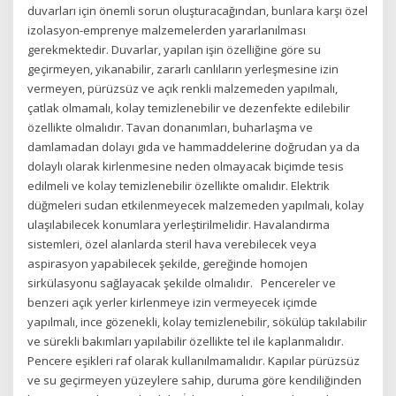
duvarları için önemli sorun oluşturacağından, bunlara karşı özel
izolasyon-emprenye malzemelerden yararlanılması
gerekmektedir. Duvarlar, yapılan işin özelliğine göre su
geçirmeyen, yıkanabilir, zararlı canlıların yerleşmesine izin
vermeyen, pürüzsüz ve açık renkli malzemeden yapılmalı,
çatlak olmamalı, kolay temizlenebilir ve dezenfekte edilebilir
özellikte olmalıdır. Tavan donanımları, buharlaşma ve
damlamadan dolayı gıda ve hammaddelerine doğrudan ya da
dolaylı olarak kirlenmesine neden olmayacak biçimde tesis
edilmeli ve kolay temizlenebilir özellikte omalıdır. Elektrik
düğmeleri sudan etkilenmeyecek malzemeden yapılmalı, kolay
ulaşılabilecek konumlara yerleştirilmelidir. Havalandırma
sistemleri, özel alanlarda steril hava verebilecek veya
aspirasyon yapabilecek şekilde, gereğinde homojen
sirkülasyonu sağlayacak şekilde olmalıdır. Pencereler ve
benzeri açık yerler kirlenmeye izin vermeyecek içimde
yapılmalı, ince gözenekli, kolay temizlenebilir, sökülüp takılabilir
ve sürekli bakımları yapılabilir özellikte tel ile kaplanmalıdır.
Pencere eşikleri raf olarak kullanılmamalıdır. Kapılar pürüzsüz
ve su geçirmeyen yüzeylere sahip, duruma göre kendiliğinden