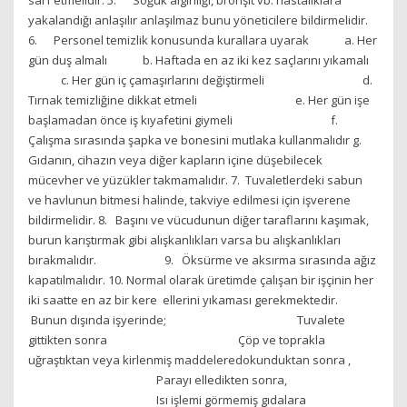
sarf etmelidir. 5. Soğuk algınlığı, bronşit vb. hastalıklara
yakalandığı anlaşılır anlaşılmaz bunu yöneticilere bildirmelidir.
6. Personel temizlik konusunda kurallara uyarak a. Her
gün duş almalı b. Haftada en az iki kez saçlarını yıkamalı
c. Her gün iç çamaşırlarını değiştirmeli d.
Tırnak temizliğine dikkat etmeli e. Her gün işe
başlamadan önce iş kıyafetini giymeli f.
Çalışma sırasında şapka ve bonesini mutlaka kullanmalıdır g.
Gıdanın, cihazın veya diğer kapların içine düşebilecek
mücevher ve yüzükler takmamalıdır. 7. Tuvaletlerdeki sabun
ve havlunun bitmesi halinde, takviye edilmesi için işverene
bildirmelidir. 8. Başını ve vücudunun diğer taraflarını kaşımak,
burun karıştırmak gibi alışkanlıkları varsa bu alışkanlıkları
bırakmalıdır. 9. Öksürme ve aksırma sırasında ağız
kapatılmalıdır. 10. Normal olarak üretimde çalışan bir işçinin her
iki saatte en az bir kere ellerini yıkaması gerekmektedir.
Bunun dışında işyerinde; Tuvalete
gittikten sonra Çöp ve toprakla
uğraştıktan veya kirlenmiş maddeleredokunduktan sonra ,
Parayı elledikten sonra,
Isı işlemi görmemiş gıdalara