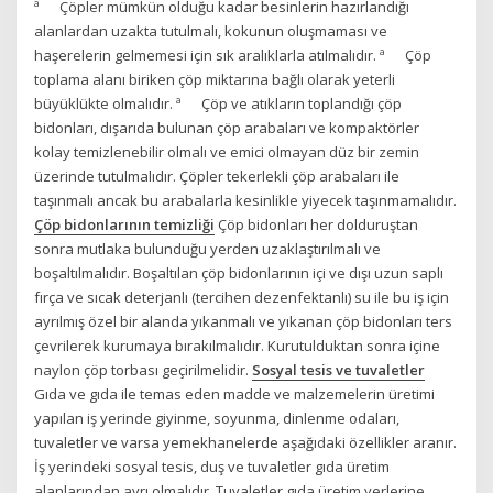
ª Çöpler mümkün olduğu kadar besinlerin hazırlandığı
alanlardan uzakta tutulmalı, kokunun oluşmaması ve
haşerelerin gelmemesi için sık aralıklarla atılmalıdır. ª Çöp
toplama alanı biriken çöp miktarına bağlı olarak yeterli
büyüklükte olmalıdır. ª Çöp ve atıkların toplandığı çöp
bidonları, dışarıda bulunan çöp arabaları ve kompaktörler
kolay temizlenebilir olmalı ve emici olmayan düz bir zemin
üzerinde tutulmalıdır. Çöpler tekerlekli çöp arabaları ile
taşınmalı ancak bu arabalarla kesinlikle yiyecek taşınmamalıdır.
Çöp bidonlarının temizliği
Çöp bidonları her dolduruştan
sonra mutlaka bulunduğu yerden uzaklaştırılmalı ve
boşaltılmalıdır. Boşaltılan çöp bidonlarının içi ve dışı uzun saplı
fırça ve sıcak deterjanlı (tercihen dezenfektanlı) su ile bu iş için
ayrılmış özel bir alanda yıkanmalı ve yıkanan çöp bidonları ters
çevrilerek kurumaya bırakılmalıdır. Kurutulduktan sonra içine
naylon çöp torbası geçirilmelidir.
Sosyal tesis ve tuvaletler
Gıda ve gıda ile temas eden madde ve malzemelerin üretimi
yapılan iş yerinde giyinme, soyunma, dinlenme odaları,
tuvaletler ve varsa yemekhanelerde aşağıdaki özellikler aranır.
İş yerindeki sosyal tesis, duş ve tuvaletler gıda üretim
alanlarından ayrı olmalıdır. Tuvaletler gıda üretim yerlerine