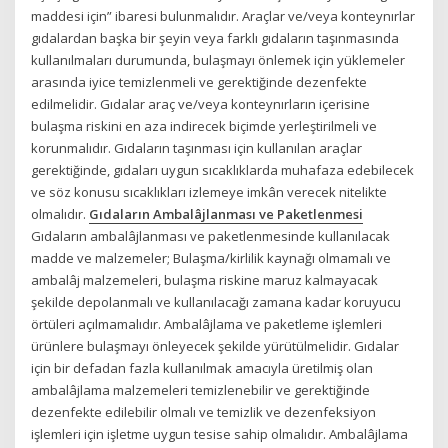
maddesi için” ibaresi bulunmalıdır. Araçlar ve/veya konteynırlar
gıdalardan başka bir şeyin veya farklı gıdaların taşınmasında
kullanılmaları durumunda, bulaşmayı önlemek için yüklemeler
arasında iyice temizlenmeli ve gerektiğinde dezenfekte
edilmelidir. Gıdalar araç ve/veya konteynırların içerisine
bulaşma riskini en aza indirecek biçimde yerleştirilmeli ve
korunmalıdır. Gıdaların taşınması için kullanılan araçlar
gerektiğinde, gıdaları uygun sıcaklıklarda muhafaza edebilecek
ve söz konusu sıcaklıkları izlemeye imkân verecek nitelikte
olmalıdır.
Gıdaların Ambalâjlanması ve Paketlenmesi
Gıdaların ambalâjlanması ve paketlenmesinde kullanılacak
madde ve malzemeler; Bulaşma/kirlilik kaynağı olmamalı ve
ambalâj malzemeleri, bulaşma riskine maruz kalmayacak
şekilde depolanmalı ve kullanılacağı zamana kadar koruyucu
örtüleri açılmamalıdır. Ambalâjlama ve paketleme işlemleri
ürünlere bulaşmayı önleyecek şekilde yürütülmelidir. Gıdalar
için bir defadan fazla kullanılmak amacıyla üretilmiş olan
ambalâjlama malzemeleri temizlenebilir ve gerektiğinde
dezenfekte edilebilir olmalı ve temizlik ve dezenfeksiyon
işlemleri için işletme uygun tesise sahip olmalıdır. Ambalâjlama