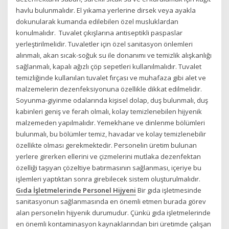
havlu bulunmalıdır. El yıkama yerlerine dirsek veya ayakla
dokunularak kumanda edilebilen özel musluklardan
konulmalıdır. Tuvalet çıkışlarına antiseptikli paspaslar
yerleştirilmelidir. Tuvaletler için özel sanitasyon önlemleri
alınmalı, akan sıcak-soğuk su ile donanımı ve temizlik alışkanlığı
sağlanmalı, kapalı ağızlı çöp sepetleri kullanılmalıdır. Tuvalet
temizliğinde kullanılan tuvalet fırçası ve muhafaza gibi alet ve
malzemelerin dezenfeksiyonuna özellikle dikkat edilmelidir.
Soyunma-giyinme odalarında kişisel dolap, duş bulunmalı, duş
kabinleri geniş ve ferah olmalı, kolay temizlenebilen hijyenik
malzemeden yapılmalıdır. Yemekhane ve dinlenme bölümleri
bulunmalı, bu bölümler temiz, havadar ve kolay temizlenebilir
özellikte olması gerekmektedir. Personelin üretim bulunan
yerlere girerken ellerini ve çizmelerini mutlaka dezenfektan
özelliği taşıyan çözeltiye batırmasının sağlanması, içeriye bu
işlemleri yaptıktan sonra girebilecek sistem oluşturulmalıdır.
Gıda İşletmelerinde Personel Hijyeni
Bir gıda işletmesinde
sanitasyonun sağlanmasında en önemli etmen burada görev
alan personelin hijyenik durumudur. Çünkü gıda işletmelerinde
en önemli kontaminasyon kaynaklarından biri üretimde çalışan