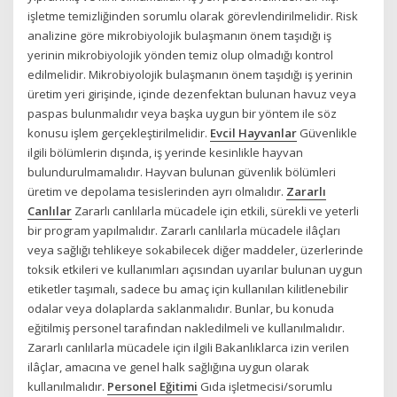
işletme temizliğinden sorumlu olarak görevlendirilmelidir. Risk
analizine göre mikrobiyolojik bulaşmanın önem taşıdığı iş
yerinin mikrobiyolojik yönden temiz olup olmadığı kontrol
edilmelidir. Mikrobiyolojik bulaşmanın önem taşıdığı iş yerinin
üretim yeri girişinde, içinde dezenfektan bulunan havuz veya
paspas bulunmalıdır veya başka uygun bir yöntem ile söz
konusu işlem gerçekleştirilmelidir.
Evcil Hayvanlar
Güvenlikle
ilgili bölümlerin dışında, iş yerinde kesinlikle hayvan
bulundurulmamalıdır. Hayvan bulunan güvenlik bölümleri
üretim ve depolama tesislerinden ayrı olmalıdır.
Zararlı
Canlılar
Zararlı canlılarla mücadele için etkili, sürekli ve yeterli
bir program yapılmalıdır. Zararlı canlılarla mücadele ilâçları
veya sağlığı tehlikeye sokabilecek diğer maddeler, üzerlerinde
toksik etkileri ve kullanımları açısından uyarılar bulunan uygun
etiketler taşımalı, sadece bu amaç için kullanılan kilitlenebilir
odalar veya dolaplarda saklanmalıdır. Bunlar, bu konuda
eğitilmiş personel tarafından nakledilmeli ve kullanılmalıdır.
Zararlı canlılarla mücadele için ilgili Bakanlıklarca izin verilen
ilâçlar, amacına ve genel halk sağlığına uygun olarak
kullanılmalıdır.
Personel Eğitimi
Gıda işletmecisi/sorumlu