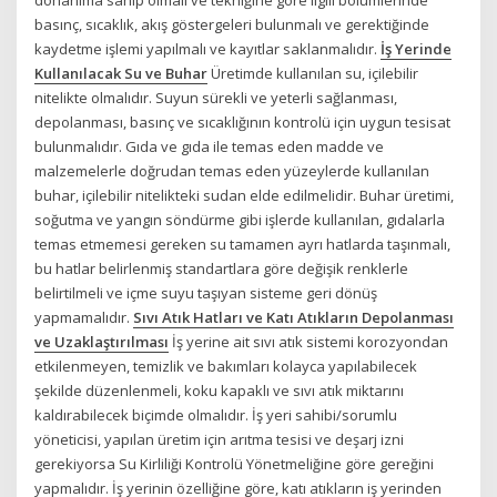
donanıma sahip olmalı ve tekniğine göre ilgili bölümlerinde
basınç, sıcaklık, akış göstergeleri bulunmalı ve gerektiğinde
kaydetme işlemi yapılmalı ve kayıtlar saklanmalıdır.
İş Yerinde
Kullanılacak Su ve Buhar
Üretimde kullanılan su, içilebilir
nitelikte olmalıdır. Suyun sürekli ve yeterli sağlanması,
depolanması, basınç ve sıcaklığının kontrolü için uygun tesisat
bulunmalıdır. Gıda ve gıda ile temas eden madde ve
malzemelerle doğrudan temas eden yüzeylerde kullanılan
buhar, içilebilir nitelikteki sudan elde edilmelidir. Buhar üretimi,
soğutma ve yangın söndürme gibi işlerde kullanılan, gıdalarla
temas etmemesi gereken su tamamen ayrı hatlarda taşınmalı,
bu hatlar belirlenmiş standartlara göre değişik renklerle
belirtilmeli ve içme suyu taşıyan sisteme geri dönüş
yapmamalıdır.
Sıvı Atık Hatları ve Katı Atıkların Depolanması
ve Uzaklaştırılması
İş yerine ait sıvı atık sistemi korozyondan
etkilenmeyen, temizlik ve bakımları kolayca yapılabilecek
şekilde düzenlenmeli, koku kapaklı ve sıvı atık miktarını
kaldırabilecek biçimde olmalıdır. İş yeri sahibi/sorumlu
yöneticisi, yapılan üretim için arıtma tesisi ve deşarj izni
gerekiyorsa Su Kirliliği Kontrolü Yönetmeliğine göre gereğini
yapmalıdır. İş yerinin özelliğine göre, katı atıkların iş yerinden