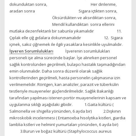
dokunduktan sonra, Her dinlenme,
aradan sonra Sigara içtikten sonra,
Öksürdükten ve aksırdıktan sonra,
Mendil kullandıktan sonra ellerini
mutlaka dezenfektanlı bir sabunla yıkamalıdır 11.
Çıplak elle çiğ gıdalara dokunmamalıdır 12. Sigara
içmek, sakız çiğnemek ile ilgili yasaklara kesinlikle uyulmalıdır.
İşveren Sorumlulukları
İşverenin sorumlulukları
personeli işe alma sürecinde başlar. İşe alınırken personel
sağlık kontrolünden geçirilmeli, bulaşıcı hastalık taşımadığından
emin olunmalıdır. Daha sonra düzenli olarak sağlık
kontrollerinden geçirilmeli, hasta personelin çalışmasına izin
verilmemelidir. Röntgen, kan analizler, parazit ve tüberkülin
testleriyle muayeneler güçlendirilmelidir. Sağlık Bakanlığı
tarafından yapılması istenen portör muayenelerinin kapsam ve
uygulanma sıklığı aşağıdaki gibidir. 1.Gaita kültürü (
Salmonella ve shigella yönünden, 6 ayda bir) 2.Dışkının
mikroskobik incelenmesi ( Entamoeba hisolytika kistleri, giardia
lamblia kstleri ve helmint yumurtaları yönünden, 6 ayda bir)
3.Burun ve boğaz kültürü (Staphylococcus aureus