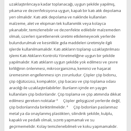
uzaklaştırılıncaya kadar toplanacağı, uygun şekilde yapılmış,
yıkama ve dezenfeksiyona uygun, kapalı bir katı atık depolama
yeri olmalıdır. Katı atık depolama ve naklinde kullanılan
malzeme, alet ve ekipman tek kullanımlık veya kolayca
yıkanabilir, temizlenebilir ve dezenfekte edilebilir malzemeden
olmalı, üzerleri işaretlenerek üretimi etkilemeyecek yerlerde
bulundurulmalı ve kesinlikle gıda maddeleri üretimiyle ilgili
işlerde kullanılmamalıdır. Katı atıkların toplanıp uzaklaştırılması
işlemi Katı Atıkların Kontrolü Yönetmeliğine uygun bir şekilde
yapılmalıdır. Katı atıkların uygun şekilde yok edilmesi ve çevre
kirliliğinin önlenmesi, mikroorganizma, kemirici ve haşarat
üremesinin engellenmesi için zorunludur. Çöpler çöp bidonu,
çöp öğütücüsü, kompaktör, çöp bacası ve çöp toplama odası
aracılığı ile uzaklaştırılabilirler. Bunların içinde en yaygın
kullanılanı çöp bidonlarıdır. Çöp toplama ve çöp atımında dikkat
edilmesi gereken noktalar ª Çöpler gelişigüzel yerlerde değil,
çöp bidonlarında biriktirilmelidir. ª Çöp bidonları paslanmaz
metal ya da onaylanmış plastikten, silindirik şekilde, kulplu,
kapaklı ve pedallı olmalı, sızıntı yapmamalı ve su
geçirmemelidir. Kolay temizlenebilmeli ve koku yapmamalıdır.