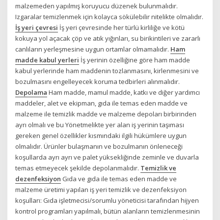
malzemeden yapılmış koruyucu düzenek bulunmalıdır.
Izgaralar temizlenmek için kolayca sökülebilir nitelikte olmalıdır.
İş yeri çevresi
İş yeri çevresinde her türlü kirliliğe ve kötü
kokuya yol açacak çöp ve atık yığınları, su birikintileri ve zararlı
canlıların yerleşmesine uygun ortamlar olmamalıdır.
Ham
madde kabul yerleri
İş yerinin özelliğine göre ham madde
kabul yerlerinde ham maddenin tozlanmasını, kirlenmesini ve
bozulmasını engelleyecek koruma tedbirleri alınmalıdır.
Depolama
Ham madde, mamul madde, katkı ve diğer yardımcı
maddeler, alet ve ekipman, gıda ile temas eden madde ve
malzeme ile temizlik madde ve malzeme depoları birbirinden
ayrı olmalı ve bu Yönetmelikte yer alan iş yerinin taşıması
gereken genel özellikler kısmındaki ilgili hükümlere uygun
olmalıdır. Ürünler bulaşmanın ve bozulmanın önleneceği
koşullarda ayrı ayrı ve palet yüksekliğinde zeminle ve duvarla
temas etmeyecek şekilde depolanmalıdır.
Temizlik ve
dezenfeksiyon
Gıda ve gıda ile temas eden madde ve
malzeme üretimi yapılan iş yeri temizlik ve dezenfeksiyon
koşulları: Gıda işletmecisi/sorumlu yöneticisi tarafından hijyen
kontrol programları yapılmalı, bütün alanların temizlenmesinin