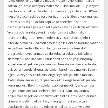
temizlenebilen ve emici olmayan malzemeyle kaplanmalıdır.
Yalıtım için, emici olmayan malzeme kullanılmalıdır. Bu yüzeyler
ulaşılabilir olmalıdır. Ürünler depolanırken, yer ile en az 100 mm
mesafe olacak şekilde paletler üzerinde istifleme yapılmalıdır.
Üretim alanı dışına açılan kapı ve pencereler, dışarıdan
herhangi bir bulaşmayı engelleyecek şekilde yalıtılmış olmalıdır.
Yıkama odalarında yeterli havalandırma sağlanmalıdır.
Ürünlerle doğrudan temas eden su ve su buharı, içilebilir
nitelikte olmalıdır. Sıvı malzemeler için kullanılan borular, valfler
ve bağlantı yerleri: Bu kısımlar için ya ‘yerinde temizlik’
programları uygulanmalı, ya da kolayca sökülüp takılabilen
sistemler kullanılmalıdır. Bütün sabit borular, yoğunlaşmayı
engelleyecek şekilde yalıtılmalıdır. Temizlik yapılan alanlarda,
atık su için gerekli drenaj sistemleri kurulmuş olmalıdır. Zemin
eğimi, yüzeyde su birikimini engelleyecek şekilde olmalıdır.
Aydınlatma lambaları, düşme ve kırılma engellenecek şekilde
korunmalıdır. Elektrik kabloları sabitlenmelidir (yerle teması
engellenmelidir). Makinelerin elektrik aksamı, tozlanmayı
engelleyecek şekilde kapatılmış olmalıdır. Eletrik panolarına su
girmesi engellenmelidir. Fan, motor gibi makine parçaları
ulaşılabilir şekilde monte edilmiş olmalıdır. Motor ve diğer