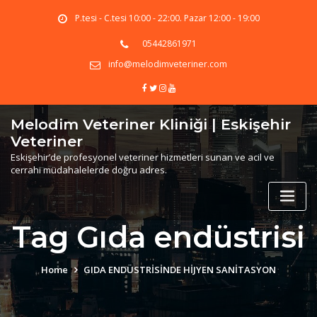
Skip
P.tesi - C.tesi 10:00 - 22:00. Pazar 12:00 - 19:00
to
content
05442861971
info@melodimveteriner.com
Melodim Veteriner Kliniği | Eskişehir
Veteriner
Eskişehir’de profesyonel veteriner hizmetleri sunan ve acil ve
cerrahi müdahalelerde doğru adres.
Tag Gıda endüstrisi
Home
GIDA ENDÜSTRİSİNDE HİJYEN SANİTASYON