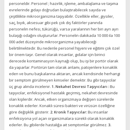
personeldir. Personel ; hazırlık, işleme, ambalajlama ve taşıma
evrelerinde gıdayı doğrudan bulaştırabilecek sayıda ve
çeşitlilikte mikroorganizma taşıyabilir. Özellikle eller, giysiler,
saç, bıyık, aksesuar gibi pek çok dış faktörler yanında
personelin nefesi, tükürüğü, varsa yaralarının her biri ayrı ayrı
bulaşığı odağını oluştururlar. Personelin dakikada 10 000 ila 100
000 adet düzeyinde mikroorganizma yayabileceği
belirtilmektedir. Bu nedenle personel hijyeni ve eğitimi çok özel
bir önem taşır. Genel olarak insanlar, gıdalar için birinci
derecede kontaminasyon kaynağı olup, bu işi bir portör olarak
da yaparlar. Portörün tam olarak anlamı, patojenlere konaklık
eden ve bunu başkalarına aktaran, ancak kendisinde herhangi
bir semptom görülmeyen kimseler demektir. Bu gibi taşıyıcılar
üç grup alında incelenir.
1. Nekahet Devresi Taşıyıcıları :
Bu
taşıyıcılar, enfeksiyonel hastalık geçirmiş, nekahet devresinde
olan kişilerdir. Ancak, etken organizmaya değişen sürelerde
konaklık ederler. Konaklı süresi bakteri ve virüsün özelliğine
göre değişiklik gösterir.
2. Kronik Taşıyıcılar:
Bu insanlar
enfeksiyona yol açan organizmalara sürekli olarak konaklık
ederler. Bu gibilerde hastalığa ait semptomlar görülmez.
3.