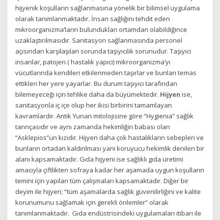
hijyenik koşulların sağlanmasına yönelik bir bilimsel uygulama
olarak tanımlanmaktadır. İnsan sağlığını tehdit eden
mikroorganizma’ların bulundukları ortamdan olabildiğince
uzaklaştırılmasıdır. Sanitasyon sağlanmasında personel
açısından karşılaşılan sorunda taşıyıcılık sorunudur. Taşıyıcı
insanlar, patojen ( hastalık yapıcı) mikroorganizma’yı
vücutlarında kendileri etkilenmeden taşırlar ve bunları temas
ettikleri her yere yayarlar. Bu durum taşıyıcı tarafından
bilemeyeceği için tehlike daha da büyümektedir.
Hijyen
ise,
sanitasyonla iç içe olup her ikisi birbirini tamamlayan
kavramlardır. Antik Yunan mitolojisine göre “Hygienia” sağlık
tanrıçasıdır ve aynı zamanda hekimliğin babası olan
“Asklepios”un kızıdır. Hijyen daha çok hastalıkların sebepleri ve
bunların ortadan kaldırılması yani koruyucu hekimlik denilen bir
alanı kapsamaktadır. Gıda hijyeni ise sağlıklı gıda üretimi
amacıyla çiftlikten sofraya kadar her aşamada uygun koşulların
temini için yapılan tüm çalışmaları kapsamaktadır. Diğer bir
deyim ile hijyen; “tüm aşamalarda sağlık güvenilirliğini ve kalite
korunumunu sağlamak için gerekli önlemler” olarak
tanımlanmaktadır. Gıda endüstrisindeki uygulamaları itibarı ile