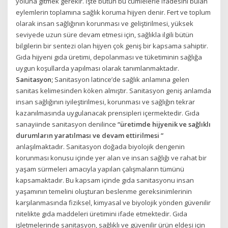
yoluna gitmek gerekir. İşte bütün bu cümlelerle ifadesini bulan
eylemlerin toplamına sağlık koruma hijyen denir. Fert ve toplum
olarak insan sağlığının korunması ve geliştirilmesi, yüksek
seviyede uzun süre devam etmesi için, sağlıkla ilgili bütün
bilgilerin bir sentezi olan hijyen çok geniş bir kapsama sahiptir.
Gıda hijyeni gıda üretimi, depolanması ve tüketiminin sağlığa
uygun koşullarda yapılması olarak tanımlanmaktadır.
Sanitasyon;
Sanitasyon latince’de sağlık anlamına gelen
sanitas kelimesinden köken almıştır. Sanitasyon geniş anlamda
insan sağlığının iyileştirilmesi, korunması ve sağlığın tekrar
kazanılmasında uygulanacak prensipleri içermektedir. Gıda
sanayiinde sanitasyon denilince
“üretimde hijyenik ve sağlıklı
durumların yaratılması ve devam ettirilmesi ”
anlaşılmaktadır. Sanitasyon doğada biyolojik dengenin
korunması konusu içinde yer alan ve insan sağlığı ve rahat bir
yaşam sürmeleri amacıyla yapılan çalışmaların tümünü
kapsamaktadır. Bu kapsam içinde gıda sanitasyonu insan
yaşamının temelini oluşturan beslenme gereksinimlerinin
karşılanmasında fiziksel, kimyasal ve biyolojik yönden güvenilir
nitelikte gıda maddeleri üretimini ifade etmektedir. Gıda
işletmelerinde sanitasyon, sağlıklı ve güvenilir ürün eldesi için