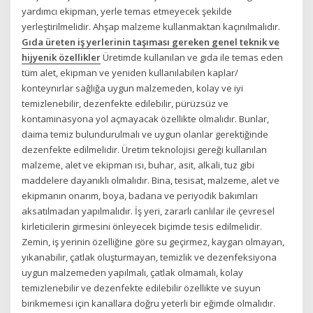
yardımcı ekipman, yerle temas etmeyecek şekilde
yerleştirilmelidir. Ahşap malzeme kullanmaktan kaçınılmalıdır.
Gıda üreten iş yerlerinin taşıması gereken genel teknik ve
hijyenik özellikler
Üretimde kullanılan ve gıda ile temas eden
tüm alet, ekipman ve yeniden kullanılabilen kaplar/
konteynırlar sağlığa uygun malzemeden, kolay ve iyi
temizlenebilir, dezenfekte edilebilir, pürüzsüz ve
kontaminasyona yol açmayacak özellikte olmalıdır. Bunlar,
daima temiz bulundurulmalı ve uygun olanlar gerektiğinde
dezenfekte edilmelidir. Üretim teknolojisi gereği kullanılan
malzeme, alet ve ekipman ısı, buhar, asit, alkali, tuz gibi
maddelere dayanıklı olmalıdır. Bina, tesisat, malzeme, alet ve
ekipmanın onarım, boya, badana ve periyodik bakımları
aksatılmadan yapılmalıdır. İş yeri, zararlı canlılar ile çevresel
kirleticilerin girmesini önleyecek biçimde tesis edilmelidir.
Zemin, iş yerinin özelliğine göre su geçirmez, kaygan olmayan,
yıkanabilir, çatlak oluşturmayan, temizlik ve dezenfeksiyona
uygun malzemeden yapılmalı, çatlak olmamalı, kolay
temizlenebilir ve dezenfekte edilebilir özellikte ve suyun
birikmemesi için kanallara doğru yeterli bir eğimde olmalıdır.