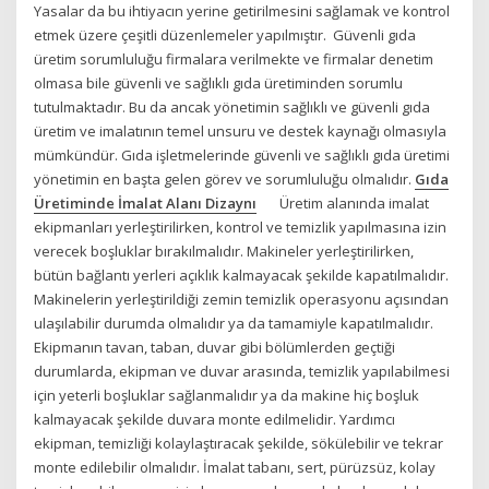
Yasalar da bu ihtiyacın yerine getirilmesini sağlamak ve kontrol
etmek üzere çeşitli düzenlemeler yapılmıştır. Güvenli gıda
üretim sorumluluğu firmalara verilmekte ve firmalar denetim
olmasa bile güvenli ve sağlıklı gıda üretiminden sorumlu
tutulmaktadır. Bu da ancak yönetimin sağlıklı ve güvenli gıda
üretim ve imalatının temel unsuru ve destek kaynağı olmasıyla
mümkündür. Gıda işletmelerinde güvenli ve sağlıklı gıda üretimi
yönetimin en başta gelen görev ve sorumluluğu olmalıdır.
Gıda
Üretiminde İmalat Alanı Dizaynı
Üretim alanında imalat
ekipmanları yerleştirilirken, kontrol ve temizlik yapılmasına izin
verecek boşluklar bırakılmalıdır. Makineler yerleştirilirken,
bütün bağlantı yerleri açıklık kalmayacak şekilde kapatılmalıdır.
Makinelerin yerleştirildiği zemin temizlik operasyonu açısından
ulaşılabilir durumda olmalıdır ya da tamamiyle kapatılmalıdır.
Ekipmanın tavan, taban, duvar gibi bölümlerden geçtiği
durumlarda, ekipman ve duvar arasında, temizlik yapılabilmesi
için yeterli boşluklar sağlanmalıdır ya da makine hiç boşluk
kalmayacak şekilde duvara monte edilmelidir. Yardımcı
ekipman, temizliği kolaylaştıracak şekilde, sökülebilir ve tekrar
monte edilebilir olmalıdır. İmalat tabanı, sert, pürüzsüz, kolay