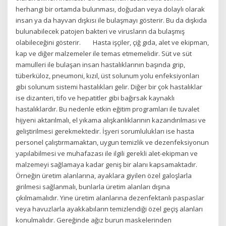
herhangi bir ortamda bulunması, doğudan veya dolaylı olarak
insan ya da hayvan dışkısı ile bulaşmayı gösterir. Bu da dışkıda
bulunabilecek patojen bakteri ve virusların da bulaşmış
olabileceğini gösterir. Hasta işçiler, çiğ gıda, alet ve ekipman,
kap ve diğer malzemeler ile temas etmemelidir. Süt ve süt
mamulleri ile bulaşan insan hastalıklarının başında grip,
tüberküloz, pneumoni, kızıl, üst solunum yolu enfeksiyonları
gibi solunum sistemi hastalıkları gelir. Diğer bir çok hastalıklar
ise dizanteri, tifo ve hepatitler gibi bağırsak kaynaklı
hastalıklardır. Bu nedenle etkin eğitim programları ile tuvalet
hijyeni aktarılmalı, el yıkama alışkanlıklarının kazandırılması ve
geliştirilmesi gerekmektedir. İşyeri sorumlulukları ise hasta
personel çalıştırmamaktan, uygun temizlik ve dezenfeksiyonun
yapılabilmesi ve muhafazası ile ilgili gerekli alet-ekipman ve
malzemeyi sağlamaya kadar geniş bir alanı kapsamaktadır.
Örneğin üretim alanlarına, ayaklara giyilen özel galoşlarla
girilmesi sağlanmalı, bunlarla üretim alanları dışına
çıkılmamalıdır. Yine üretim alanlarına dezenfektanlı paspaslar
veya havuzlarla ayakkabıların temizlendiği özel geçiş alanları
konulmalıdır. Gereğinde ağız burun maskelerinden