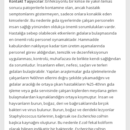
Kontakt Taşıyıcılar:
Enfeksiyonlu bir kimse ile yakın temas
sonucu patojenlerle kontamine olan, ancak hastalık
semptomlarını göstermeyen, sadece onlara konaklık eden
kimselerdir. Bu nedenle gıda işyerlerinde çalışan personelin
insan sağlığı yönünden oldukça önemli sorumlulukları vardır.
Hastalığa sebep olabilecek etkenlerin gıdalara bulaşmasında
en önemli rolü personel oynamaktadır. Hammadde
kabulünden nakliyeye kadar tüm üretim aşamalarında
personel görev aldığından, temizlik ve dezenfeksiyonun
uygulanması, kontrolü, muhafazası ile birlikte kendi sağlığından
da sorumludur. İnsanların elleri, nefesi, saçları ve terleri
gıdaları bulaştırabilir. Yapılan araştırmalar gıda işletmelerinde
çalışanların %60’ının ellerini doğru şekilde yıkamadığını ve
gıdalar aracılığı ile ortaya çıkan hastalıkların %25-40’ının gıda
işleme veya gıda servisinde çalışan kişilerden meydana gelen
bulaşmalardan kaynaklandığını ortaya koymuştur. İnsan ve
hayvanların burun, boğaz, deri ve bağırsaklarında birçok
bakteri ve virus bulunur. Burun, boğaz ve derideki lezyonlar
Staphylococcus türlerinin, bağırsak ise
Escherichia coli
’nin
başlıca kaynağını oluşturur. Bu nedenle
E.coli
fekal koliform
olarak bilinen indikatör bir bakteridir.
Escherichia coli
’nin