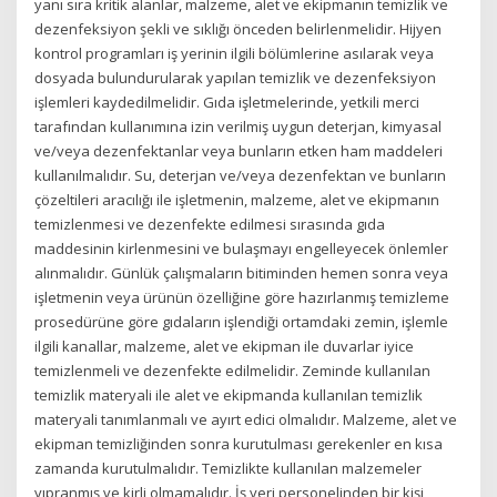
yanı sıra kritik alanlar, malzeme, alet ve ekipmanın temizlik ve
dezenfeksiyon şekli ve sıklığı önceden belirlenmelidir. Hijyen
kontrol programları iş yerinin ilgili bölümlerine asılarak veya
dosyada bulundurularak yapılan temizlik ve dezenfeksiyon
işlemleri kaydedilmelidir. Gıda işletmelerinde, yetkili merci
tarafından kullanımına izin verilmiş uygun deterjan, kimyasal
ve/veya dezenfektanlar veya bunların etken ham maddeleri
kullanılmalıdır. Su, deterjan ve/veya dezenfektan ve bunların
çözeltileri aracılığı ile işletmenin, malzeme, alet ve ekipmanın
temizlenmesi ve dezenfekte edilmesi sırasında gıda
maddesinin kirlenmesini ve bulaşmayı engelleyecek önlemler
alınmalıdır. Günlük çalışmaların bitiminden hemen sonra veya
işletmenin veya ürünün özelliğine göre hazırlanmış temizleme
prosedürüne göre gıdaların işlendiği ortamdaki zemin, işlemle
ilgili kanallar, malzeme, alet ve ekipman ile duvarlar iyice
temizlenmeli ve dezenfekte edilmelidir. Zeminde kullanılan
temizlik materyali ile alet ve ekipmanda kullanılan temizlik
materyali tanımlanmalı ve ayırt edici olmalıdır. Malzeme, alet ve
ekipman temizliğinden sonra kurutulması gerekenler en kısa
zamanda kurutulmalıdır. Temizlikte kullanılan malzemeler
yıpranmış ve kirli olmamalıdır. İş yeri personelinden bir kişi