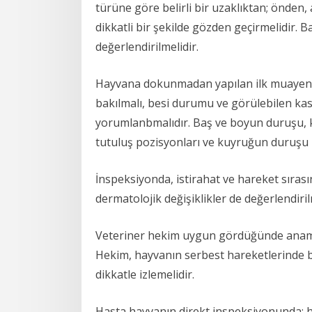
türüne göre belirli bir uzaklıktan; önde
dikkatli bir şekilde gözden geçirmelidir. 
değerlendirilmelidir.
Hayvana dokunmadan yapılan ilk muayene o
bakılmalı, besi durumu ve görülebilen ka
yorumlanbmalıdır. Baş ve boyun duruşu, ku
tutuluş pozisyonları ve kuyruğun duruşu i
İnspeksiyonda, istirahat ve hareket sırası
dermatolojik değişiklikler de değerlendiril
Veteriner hekim uygun gördüğünde anamne
Hekim, hayvanın serbest hareketlerinde bi
dikkatle izlemelidir.
Hasta hayvanın direkt inspeksiyonunda; hay