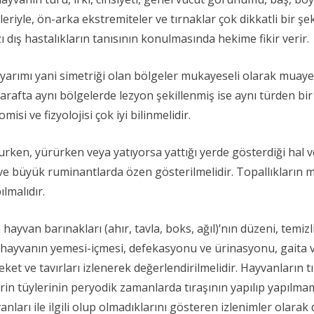
riyle, ön-arka ekstremiteler ve tırnaklar çok dikkatli bir şe
dış hastalıkların tanısının konulmasında hekime fikir verir.
yarımı yani simetriği olan bölgeler mukayeseli olarak muayene
ki tarafta aynı bölgelerde lezyon şekillenmiş ise aynı türden 
si ve fizyolojisi çok iyi bilinmelidir.
n, yürürken veya yatıyorsa yattığı yerde gösterdiği hal ve ta
 ve büyük ruminantlarda özen gösterilmelidir. Topallıkların
lmalıdır.
yvan barınakları (ahır, tavla, boks, ağıl)’nın düzeni, temizliğ
hayvanın yemesi-içmesi, defekasyonu ve ürinasyonu, gaita ve 
et ve tavırları izlenerek değerlendirilmelidir. Hayvanların tı
n tüylerinin peryodik zamanlarda tıraşının yapılıp yapılmamas
arı ile ilgili olup olmadıklarını gösteren izlenimler olarak d