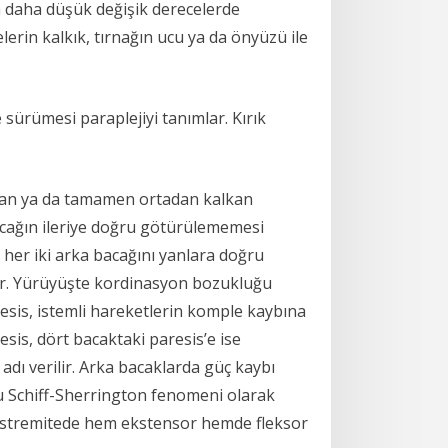
 daha düşük değişik derecelerde
erin kalkık, tırnağın ucu ya da önyüzü ile
 sürümesi paraplejiyi tanımlar. Kırık
lan ya da tamamen ortadan kalkan
bacağın ileriye doğru götürülememesi
 her iki arka bacağını yanlara doğru
mlar. Yürüyüşte kordinasyon bozukluğu
aresis, istemli hareketlerin komple kaybına
esis, dört bacaktaki paresis’e ise
adı verilir. Arka bacaklarda güç kaybı
usu Schiff-Sherrington fenomeni olarak
t ekstremitede hem ekstensor hemde fleksor