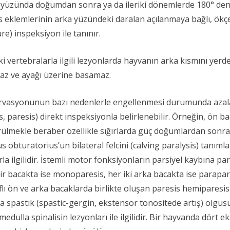
r yüzünda doğumdan sonra ya da ileriki dönemlerde 180° den
s eklemlerinin arka yüzündeki daralan açılanmaya bağlı, ökçel
re) inspeksiyon ile tanınır.
vertebralarla ilgili lezyonlarda hayvanın arka kısmını yerde
maz ve ayağı üzerine basamaz.
nervasyonunun bazı nedenlerle engellenmesi durumunda aza
s, paresis) direkt inspeksiyonla belirlenebilir. Örneğin, ön 
örülmekle beraber özellikle sığırlarda güç doğumlardan sonra
us obturatorius’un bilateral felcini (calving paralysis) tanı
rla ilgilidir. İstemli motor fonksiyonların parsiyel kaybına p
 bir bacakta ise monoparesis, her iki arka bacakta ise parapar
flı ön ve arka bacaklarda birlikte oluşan paresis hemiparesis 
rda spastik (spastic-gergin, ekstensor tonositede artış) olg
medulla spinalisin lezyonları ile ilgilidir. Bir hayvanda dör