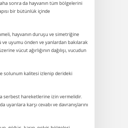
daha sonra da hayvanın tüm bölgelerini
pısı bir bütünlük içinde
nmeli, hayvanın duruşu ve simetriğine
mü ve uyumu önden ve yanlardan bakılarak
erine vücut ağırlığının dağılışı, vucudun
e solunum kalitesi izlenip derideki
erbest hareketlerine izin vermelidir.
 uyarılara karşı cevabı ve davranışlarını
n, göğüs, karın, pelvis bölgeleri,