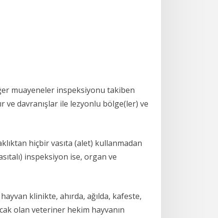
iğer muayeneler inspeksiyonu takiben
r ve davranışlar ile lezyonlu bölge(ler) ve
aklıktan hiçbir vasıta (alet) kullanmadan
ıtalı) inspeksiyon ise, organ ve
hayvan klinikte, ahırda, ağılda, kafeste,
acak olan veteriner hekim hayvanın