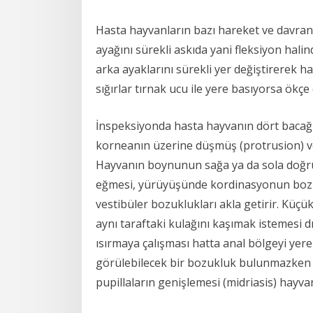
Hasta hayvanların bazı hareket ve davranı
ayağını sürekli askıda yani fleksiyon hal
arka ayaklarını sürekli yer değiştirerek ha
sığırlar tırnak ucu ile yere basıyorsa ökç
İnspeksiyonda hasta hayvanın dört bacağı 
korneanın üzerine düşmüş (protrusion) ve 
Hayvanın boynunun sağa ya da sola doğru b
eğmesi, yürüyüşünde kordinasyonun bozulma
vestibüler bozuklukları akla getirir. Küçü
aynı taraftaki kulağını kaşımak istemesi dı
ısırmaya çalışması hatta anal bölgeyi yere
görülebilecek bir bozukluk bulunmazken 
pupillaların genişlemesi (midriasis) hayv