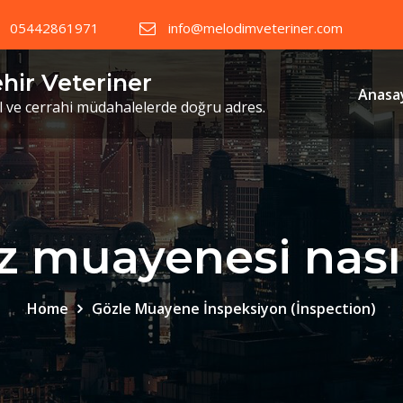
05442861971
info@melodimveteriner.com
ehir Veteriner
Anasa
il ve cerrahi müdahalelerde doğru adres.
 muayenesi nasıl
Home
Gözle Muayene İnspeksiyon (İnspection)