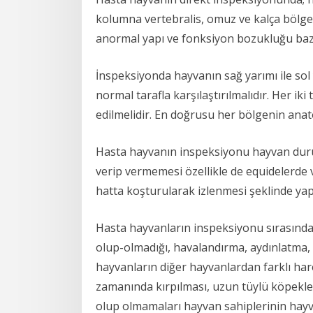
kolumna vertebralis, omuz ve kalça bölgele
anormal yapı ve fonksiyon bozukluğu bazı 
İnspeksiyonda hayvanın sağ yarımı ile sol 
normal tarafla karşılaştırılmalıdır. Her i
edilmelidir. En doğrusu her bölgenin anatomi
Hasta hayvanın inspeksiyonu hayvan dururke
verip vermemesi özellikle de equidelerde
hatta koşturularak izlenmesi şeklinde yapı
Hasta hayvanların inspeksiyonu sırasında ha
olup-olmadığı, havalandırma, aydınlatma, 
hayvanların diğer hayvanlardan farklı harek
zamanında kırpılması, uzun tüylü köpekleri
olup olmamaları hayvan sahiplerinin hayvanl