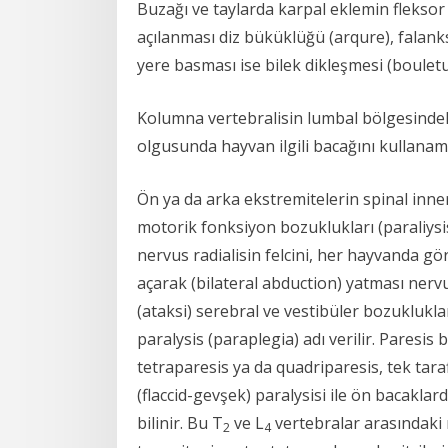
Buzağı ve taylarda karpal eklemin flekso
açılanması diz büküklüğü (arqure), falank
yere basması ise bilek dikleşmesi (bouletu
Kolumna vertebralisin lumbal bölgesindeki 
olgusunda hayvan ilgili bacağını kullana
Ön ya da arka ekstremitelerin spinal in
motorik fonksiyon bozuklukları (paraliysi
nervus radialisin felcini, her hayvanda g
açarak (bilateral abduction) yatması nerv
(ataksi) serebral ve vestibüler bozuklukla
paralysis (paraplegia) adı verilir. Paresis
tetraparesis ya da quadriparesis, tek tara
(flaccid-gevşek) paralysisi ile ön bacakla
bilinir. Bu T
ve L
vertebralar arasındaki 
2
4