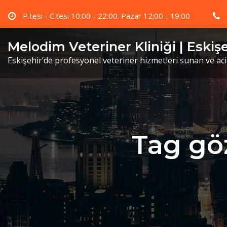
Skip
P.tesi - C.tesi 10:00 - 22:00. Pazar 12:00 - 19:00
to
content
Melodim Veteriner Kliniği | Eskiş
Eskişehir’de profesyonel veteriner hizmetleri sunan ve ac
Tag göz