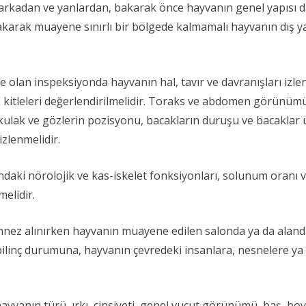
n, arkadan ve yanlardan, bakarak önce hayvanın genel yapısı 
Bakarak muayene sınırlı bir bölgede kalmamalı hayvanın dış ya
lan inspeksiyonda hayvanın hal, tavır ve davranışları izle
s kitleleri değerlendirilmelidir. Toraks ve abdomen görünü
lak ve gözlerin pozisyonu, bacakların duruşu ve bacaklar üz
zlenmelidir.
ndaki nörolojik ve kas-iskelet fonksiyonları, solunum oranı v
melidir.
z alınırken hayvanın muayene edilen salonda ya da alanda s
linç durumuna, hayvanın çevredeki insanlara, nesnelere ya da
vanın türü, ırkı, cinsiyeti, genel vucut görünümü, baş, boyu