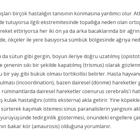
şları birçok hastalığın tanısının konmasına yardımcı olur. A
inde tutuyorsa ilgili ekstremitesinde topallığa neden olan or
reket ettiriyorsa her iki ön ya da arka bacaklarında bir ağrı
e de, ökçeler ile yere basıyorsa sümbük bölgesinde ağrıya nede
da sütun gibi gergin, boyun ileriye doğru uzatılmış (opisto
çenenin sıkı bir şekilde kapatılmış (trismus) olarak gözlenm
ir yay gibi bükük olması tortikollisi belirler. Hasta hayvanı
sı (incoordination), bazen dairesel (dönme) hareketler göst
k rüminantlarda dairesel hareketler coenurus cerebralis’i hatı
ş kulak hastalığını (otitis eksterna) akla getirir. Yine köpek
 sürterek kaşımak istemesi sinüs paranalislerin yangısını akl
yürüyüşünde tedirginlik göstermesi, önündeki engellere ça
anın bakar kör (amaurosis) olduğuna yorumlanır.