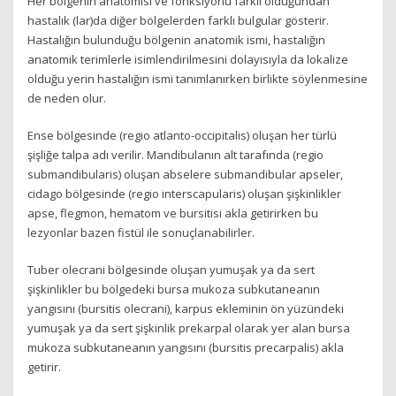
Her bölgenin anatomisi ve fonksiyonu farklı olduğundan
hastalık (lar)da diğer bölgelerden farklı bulgular gösterir.
Hastalığın bulunduğu bölgenin anatomik ismi, hastalığın
anatomik terimlerle isimlendirilmesini dolayısıyla da lokalize
olduğu yerin hastalığın ismi tanımlanırken birlikte söylenmesine
de neden olur.
Ense bölgesinde (regio atlanto-occipitalis) oluşan her türlü
şişliğe talpa adı verilir. Mandibulanın alt tarafında (regio
submandibularis) oluşan abselere submandibular apseler,
cidago bölgesinde (regio interscapularis) oluşan şişkinlikler
apse, flegmon, hematom ve bursitisi akla getirirken bu
lezyonlar bazen fistül ile sonuçlanabilirler.
Tuber olecrani bölgesinde oluşan yumuşak ya da sert
şişkinlikler bu bölgedeki bursa mukoza subkutaneanın
yangısını (bursitis olecrani), karpus ekleminin ön yüzündeki
yumuşak ya da sert şişkinlik prekarpal olarak yer alan bursa
mukoza subkutaneanın yangısını (bursitis precarpalis) akla
getirir.