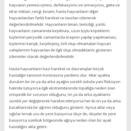
hayvanın yemesi-içmesi, defekasyonu ve ürinasyonu, gaita ve
idrar miktarı, rengi, kıvamı, hasta hayvanların diğer
hayvanlardan farklı hareket ve tavırları izlenerek
değerlendirilmelidir. Hayvanların tımarı, temizliği, yünlü
hayvanların zamanında kırpılması, uzun tüylü köpeklerin
tüylerinin peryodik zamanlarda tıraşının yapılıp yapılmaması,
tüylerinin karışık, keçeleşmiş, kirli olup olmamaları hayvan
sahiplerinin hayvanları ile ilgili olup olmadıklarını gösteren
izlenimler olarak değerlendirilmelidir.
Hasta hayvanların bazı hareket ve davranışları birçok
hastalığın tanısının konmasına yardımcı olur. Atlar ayakta
duruken bir ön ya da arka ayağını sürekli askıda yani fleksiyon
halinde tutuyorsa ilgili ekstremitesinde topallığa neden olan
ortopedik bir sorunun olduğunu; ön ya da arka ayaklarını
sürekli yer değiştirerek hareket ettiriyorsa her iki ön ya da arka
bacaklarında bir ağrının olduğunu gösterir. Ayrıca atlar veya
sığırlar tırnak ucu ile yere basıyorsa ökçe de, ökçeler ile yere
basıyorsa sümbük bölgesinde ağrıya neden olan bir ayak
hastalığını akla getirir.