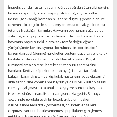
İnspeksiyonda hasta hayvanın dört bacağı da sütun gibi gergin,
boyun ileriye doğru uzatılmış (opistotonus), kuyruk kalkık,
üçüncü göz kapağı korneanın üzerine düşmüş (protrusion) ve
çenenin sıkı bir şekilde kapatılmış (trismus) olarak gözlenmesi
tetanoz hastalığını tanımlar. Hayvanın boynunun sağa ya da
sola doğru bir yay gibi bükük olması tortikollisi belirler. Hasta
hayvanın başını sürekli olarak tek tarafa doğru eğmesi,
yürüyüşünde kordinasyonun bozulması (incoordination),
bazen dairesel (dönme) hareketler göstermesi, orta ve iç kulak
hastalıkları ile vestibüler bozuklukları akla getirir. Küçük
rüminantlarda dairesel hareketler coenurus cerebralis’i
hatırlatır. Kedi ve köpeklerde arka ayağı ile aynı taraftaki
kulağını kaşımak istemesi dış kulak hastalığını (otitis eksterna)
akla getirir. Yine köpeklerde kuyruk ya da kuyruk altı bölgesini
ısırmaya çalışması hatta anal bölgeyi yere sürterek kaşımak
istemesi sinüs paranalislerin yangısını akla getirir. Bir hayvanın
gözlerinde görülebilecek bir bozukluk bulunmazken
yürüyüşünde tedirginlik göstermesi, önündeki engellere
çarpması, yönünü belirleyememesi, pupillaların genişlemesi
(midriasis) hayvanın bakar kör (amaurosis) olduğuna