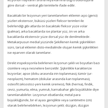
göre dorsal – ventral gibi terimlerle ifade edilir.
Bacaktaki bir lezyonun yeri tanımlanırken eklemin açıcı (gerici)
yüzleri ekstensor, bükücü yüzleri fleksor terimleri ile
belirlendiği gibi atlarda ön bacaktaki fleksor yüze volar
(palmar), arka bacaklarda ise plantar yüz, ön ve arka
bacaklarda ekstensör yüze dorsal yüz de denilmektedir.
Metakarpusun medial yüzünde Şekillenen kemik şişkinlikleri
süro, tarsal eklemin disto-medialinde oluşan kemik şişkinlikleri
ise eparven olarak tanımlanır.
Direkt inspeksiyonla belirlenen lezyonun şekli ve boyutları bazı
cisimlere veya nesnelere benzetilir. Şişkinlikle karakterize
lezyonlar; apse (doku arasında irin toplanması), tümör (ur-
neoplazm), hematom (dokular arasında kan toplanması),
osteofit (eksostoz-yeni kemik üremesi), fıtık (hernia), fındık,
ceviz, yumurta, elma, yumruk, karnabahar gibi büyüklükte diye
tanımlanabilirler. Lezyonun ebatlarıda; metal para
büyüklüğünde, bir el ayası genişlikte veya santimetre (cm)
olarak belirlenebilirken, lezyonun şekli; düzgün, düzgün