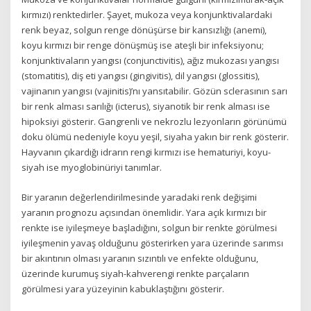
kırmızı) renktedirler. Şayet, mukoza veya konjunktivalardaki
renk beyaz, solgun renge dönüşürse bir kansızlığı (anemi),
koyu kırmızı bir renge dönüşmüş ise ateşli bir infeksiyonu;
konjunktivaların yangısı (conjunctivitis), ağız mukozası yangısı
(stomatitis), diş eti yangısı (gingivitis), dil yangısı (glossitis),
vajinanın yangısı (vajinitis)’nı yansıtabilir. Gözün sclerasının sarı
bir renk alması sarılığı (icterus), siyanotik bir renk alması ise
hipoksiyi gösterir. Gangrenli ve nekrozlu lezyonların görünümü
doku ölümü nedeniyle koyu yeşil, siyaha yakın bir renk gösterir.
Hayvanın çıkardığı idrarın rengi kırmızı ise hematuriyi, koyu-
siyah ise myoglobinüriyi tanımlar.
Bir yaranın değerlendirilmesinde yaradaki renk değişimi
yaranın prognozu açısından önemlidir. Yara açık kırmızı bir
renkte ise iyileşmeye başladığını, solgun bir renkte görülmesi
iyileşmenin yavaş olduğunu gösterirken yara üzerinde sarımsı
bir akıntının olması yaranın sızıntılı ve enfekte olduğunu,
üzerinde kurumuş siyah-kahverengi renkte parçaların
görülmesi yara yüzeyinin kabuklaştığını gösterir.