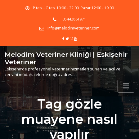
Skip
P.tesi - C.tesi 10:00 - 22:00. Pazar 12:00 - 19:00
to
content
05442861971
info@melodimveteriner.com
Melodim Veteriner Kliniği | Eskişehir
Veteriner
Eskişehir’de profesyonel veteriner hizmetleri sunan ve acil ve
cerrahi müdahalelerde doğru adres.
Tag gözle
muayene nasıl
yapılır