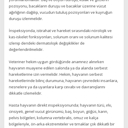
pozisyonu, bacakların duruşu ve bacaklar üzerine vücut
ağırlığının dağılışı, vucudun tutuluş pozisyonları ve kuyruğun
duruşu izlenmelidir.
İnspeksiyonda, istirahat ve hareket sırasındaki nörolojik ve
kas-iskelet fonksiyonları, solunum oranı ve solunum kalitesi
izlenip derideki dermatolojik değişiklikler de
değerlendirilmelidir.
Veteriner hekim uygun gördüğünde anamnez alınırken
hayvanın muayene edilen salonda ya da alanda serbest
hareketlerine izin vermelidir. Hekim, hayvanın serbest
hareketlerinde bilinç durumuna, hayvanın çevredeki insanlara,
nesnelere ya da uyarılara karşı cevabı ve davranışlarını
dikkatle izlemelidir.
Hasta hayvanın direkt inspeksiyonunda; hayvanın türü, ırkı,
cinsiyeti, genel vucut görünümü, baş, boyun, göğüs, karın,
pelvis bölgeleri, kolumna vertebralis, omuz ve kalça
bölgeleriyle, ön-arka ekstremiteler ve tırnaklar çok dikkatli bir