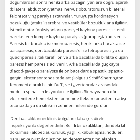
doğumlardan sonra her iki arka bacağını yanlara doğru açarak
(bilateral abduction) yatması nervus obturatorius’un bilateral
felcini (calving paralysis) tanımlar. Yürüyüşte kordinasyon
bozukluğu (ataksi) serebral ve vestibüler bozukluklarla ilgilidir.
İstemli motor fonksiyonların parsiyel kaybına paresis, istemli
hareketlerin komple kaybına paralysis (paraplegia) adı verilir.
Paresis bir bacakta ise monoparesis, her iki arka bacakta ise
paraparesis, dört bacaktaki paresis’e ise tetraparesis ya da
quadriparesis, tek taraflı ön ve arka bacaklarda birlikte oluşan
paresis hemiparesis adı verilir. Arka bacaklarda güç kaybı
(flaccid-gevşek) paralysisi ile ön bacaklarda spastik (spastic-
gergin, ekstensor tonositede artış) olgusu Schiff-Sherrington
fenomeni olarak bilinir. Bu T
ve L
vertebralar arasındaki
2
4
medulla spinalisin lezyonları ile ilgilidir. Bir hayvanda dört
ekstremitede hem ekstensor hemde fleksor tonositenin artışı
tetanozda ya da sitriknin zehirlenmelerinde görülür.
Deri hastalıklarının klinik bulguları daha çok direkt
inspeksiyonla değerlendirilir. Belirli bir uzaklıktan, derideki kıl
dökülmesi (alopecia), kuruluk, yağlılık, kabuklaşma, nodüler,
papüler ve püstüloz lezyonlar, depigmentasyon alanları,