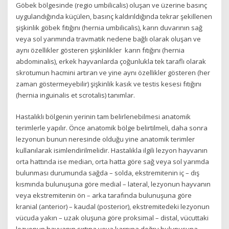
Göbek bölgesinde (regio umbilicalis) oluşan ve üzerine basınç
uygulandığında küçülen, basınç kaldırıldığında tekrar şekillenen
şişkinlik göbek fıtığını (hernia umbilicalis), karın duvarının sağ
veya sol yarımında travmatik nedene bağlı olarak oluşan ve
aynı özellikler gösteren şişkinlikler karın fıtığını (hernia
abdominalis), erkek hayvanlarda çoğunlukla tek taraflı olarak
skrotumun hacmini artıran ve yine aynı özellikler gösteren (her
zaman göstermeyebilir) şişkinlik kasık ve testis kesesi fıtığını
(hernia inguinalis et scrotalis) tanımlar.
Hastalıklı bölgenin yerinin tam belirlenebilmesi anatomik
terimlerle yapılır. Önce anatomik bölge belirtilmeli, daha sonra
lezyonun bunun neresinde olduğu yine anatomik terimler
kullanılarak isimlendirilmelidir. Hastalıkla ilgili lezyon hayvanın
orta hattında ise median, orta hatta göre sağ veya sol yarımda
bulunması durumunda sağda – solda, ekstremitenin iç – dış
kısmında bulunuşuna göre medial – lateral, lezyonun hayvanın
veya ekstremitenin ön – arka tarafında bulunuşuna göre
kranial (anterior) – kaudal (posterior), ekstremitedeki lezyonun
vücuda yakın – uzak oluşuna göre proksimal – distal, vücuttaki
lezyonun hayvanın sırtına veya karnına doğru bulunuşuna