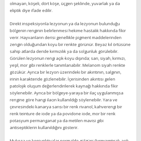
olmayan, köşeli, dört köşe, üçgen şeklinde, yuvarlak ya da
eliptik diye ifade edilir.
Direkt inspeksiyonla lezyonun ya da lezyonun bulunduğu
bölgenin renginin belirlenmesi hekime hastalık hakkında fikir
verir. Hayvanların derisi genellikle pigment maddelerinden
zengin olduğundan koyu bir renkte görünür. Beyaz kıl örtüsüne
sahip atlarda deride kırmızılık ya da solgunluk görülebilir.
Görülen lezyonun rengi açık-koyu dışında; sarı, siyah, kırmızı,
yeşil, mor gibi renklerle tanımlanabilir. Melanom siyah renkte
gözükür. Ayrıca bir lezyon üzerindeki bir akıntının, salgının,
irinin karakteride gözlenebilir. İçerisinden akıntısı gelen
patolojik oluşum değerlendirilerek kaynağı hakkında fikir
söylenebilir. Ayrıca bir bölgeye-yaraya bir ilaç uygulanmışsa
rengine göre hangi ilacın kullanıldığı söylenebilir. Yara ve
çevresindeki kanarya sarısı bir renk rivanol, kahverengi bir
renk teinture de iode ya da povidone iode, mor bir renk
potasyum permanganat ya da metilen mavisi gibi
antiseptiklerin kullanıldığını gösterir.
Mukoza ve konjunktivalar normalde gülgüni (kırmızımtırak-açık