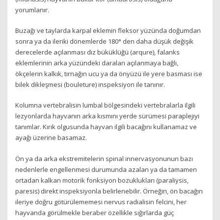
yorumlanır.
Buzağı ve taylarda karpal eklemin fleksor yüzünda doğumdan
sonra ya da ileriki dönemlerde 180° den daha düşük değişik
derecelerde açılanması diz büküklüğü (arqure), falanks
eklemlerinin arka yüzündeki daralan açılanmaya bağlı,
ökçelerin kalkık, tırnağın ucu ya da önyüzü ile yere basması ise
bilek dikleşmesi (bouleture) inspeksiyon ile tanınır.
Kolumna vertebralisin lumbal bölgesindeki vertebralarla ilgili
lezyonlarda hayvanın arka kısmını yerde sürümesi paraplejiyi
tanımlar. Kırık olgusunda hayvan ilgili bacağını kullanamaz ve
ayağı üzerine basamaz.
Ön ya da arka ekstremitelerin spinal innervasyonunun bazı
nedenlerle engellenmesi durumunda azalan ya da tamamen
ortadan kalkan motorik fonksiyon bozuklukları (paraliysis,
paresis) direkt inspeksiyonla belirlenebilir. Örneğin, ön bacağın
ileriye doğru götürülememesi nervus radialisin felcini, her
hayvanda görülmekle beraber özellikle sığırlarda güç