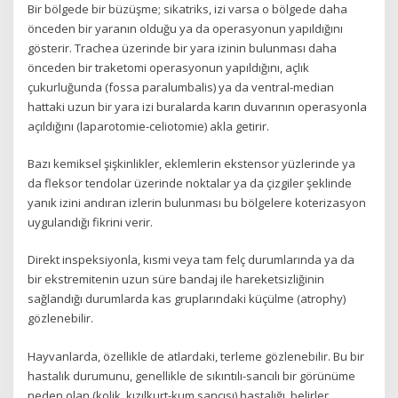
Bir bölgede bir büzüşme; sikatriks, izi varsa o bölgede daha
önceden bir yaranın olduğu ya da operasyonun yapıldığını
gösterir. Trachea üzerinde bir yara izinin bulunması daha
önceden bir traketomi operasyonun yapıldığını, açlık
çukurluğunda (fossa paralumbalis) ya da ventral-median
hattaki uzun bir yara izi buralarda karın duvarının operasyonla
açıldığını (laparotomie-celiotomie) akla getirir.
Bazı kemiksel şişkinlikler, eklemlerin ekstensor yüzlerinde ya
da fleksor tendolar üzerinde noktalar ya da çizgiler şeklinde
yanık izini andıran izlerin bulunması bu bölgelere koterizasyon
uygulandığı fikrini verir.
Direkt inspeksiyonla, kısmi veya tam felç durumlarında ya da
bir ekstremitenin uzun süre bandaj ile hareketsizliğinin
sağlandığı durumlarda kas gruplarındaki küçülme (atrophy)
gözlenebilir.
Hayvanlarda, özellikle de atlardaki, terleme gözlenebilir. Bu bir
hastalık durumunu, genellikle de sıkıntılı-sancılı bir görünüme
neden olan (kolik, kızılkurt-kum sancısı) hastalığı, belirler.