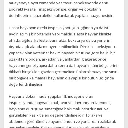
muayeneye aynı zamanda vasıtasız inspeksiyonda denir.
Endirekt (vasıtalı) inspeksiyon ise, organ ve dokuların
derinliklerinin bazı aletler kullanılarak yapılan muayenesidir.
Hasta hayvanın direkt inspeksiyonu gün ışığında ya da iyi
aydınlatılmış bir ortamda yapılmalıdır. Hasta hayvan klinikte,
ahırda, ağılda, kafeste, barınakta, boksta ya da bu yerlerin
dışında açık alanda muayene edilmelidir. Direkt inspeksiyonu
yapacak olan veteriner hekim hayvanın türüne göre belirli bir
uzaklıktan; önden, arkadan ve yanlardan, bakarak önce
hayvanın genel yapısı daha sonra da hayvanın tüm bölgelerini
dikkatli bir şekilde gözden geçirmelidir. Bakarak muayene sınırlı
bir bölgede kalmamalı hayvanın dış yapısı bir bütünlük içinde
değerlendirilmelidir.
Hayvana dokunmadan yapılan ilk muayene olan
inspeksiyonda hayvanın hal, tavır ve davranışları izlenmeli,
hayvanın duruşu ve simetriğine bakılmalı, besi durumu ve
görülebilen kas kitleleri değerlendirilmelidir. Toraks ve
abdomen görünümü ve uyumu önden ve yanlardan bakılarak
yorumlanbmalıdır. Baş ve boyun duruşu, kulak ve gözlerin