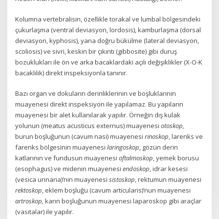
Kolumna vertebralisin, özellikle torakal ve lumbal bölgesindeki
çukurlaşma (ventral deviasyon, lordosis), kamburlaşma (dorsal
deviasyon, kyphosis), yana doğru bükülme (lateral deviasyon,
scoliosis) ve sivri, keskin bir çıkıntı (gibbosite) gibi duruş
bozuklukları ile ön ve arka bacaklardaki açılı değişiklikler (X-O-K
bacaklılık) direkt inspeksiyonla tanınır.
Bazı organ ve dokuların derinliklerinin ve boşluklarının
muayenesi direkt inspeksiyon ile yapılamaz. Bu yapıların
muayenesi bir alet kullanılarak yapılır. Örneğin dış kulak
yolunun (meatus acusticus externus) muayenesi
otoskop,
burun boşluğunun (cavum nasi) muayenesi
rinoskop
, larenks ve
farenks bölgesinin muayenesi
laringoskop
, gözün derin
katlarının ve fundusun muayenesi
oftalmoskop
, yemek borusu
(esophagus) ve midenin muayenesi
endoskop
, idrar kesesi
(vesica urinaria)’nin muayenesi
sistoskop
, rektumun muayenesi
rektoskop
, eklem boşluğu (cavum articularis)’nun muayenesi
artroskop,
karın boşluğunun muayenesi laparoskop gibi araçlar
(vasıtalar) ile yapılır.