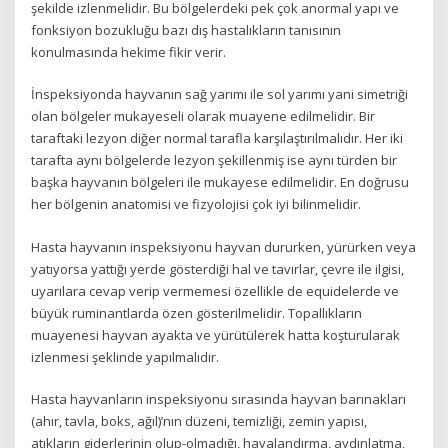
şekilde izlenmelidir. Bu bölgelerdeki pek çok anormal yapı ve
fonksiyon bozukluğu bazı dış hastalıkların tanısının
konulmasında hekime fikir verir.
İnspeksiyonda hayvanın sağ yarımı ile sol yarımı yani simetriği
olan bölgeler mukayeseli olarak muayene edilmelidir. Bir
taraftaki lezyon diğer normal tarafla karşılaştırılmalıdır. Her iki
tarafta aynı bölgelerde lezyon şekillenmiş ise aynı türden bir
başka hayvanın bölgeleri ile mukayese edilmelidir. En doğrusu
her bölgenin anatomisi ve fizyolojisi çok iyi bilinmelidir.
Hasta hayvanın inspeksiyonu hayvan dururken, yürürken veya
yatıyorsa yattığı yerde gösterdiği hal ve tavırlar, çevre ile ilgisi,
uyarılara cevap verip vermemesi özellikle de equidelerde ve
büyük ruminantlarda özen gösterilmelidir. Topallıkların
muayenesi hayvan ayakta ve yürütülerek hatta koşturularak
izlenmesi şeklinde yapılmalıdır.
Hasta hayvanların inspeksiyonu sırasında hayvan barınakları
(ahır, tavla, boks, ağıl)’nın düzeni, temizliği, zemin yapısı,
atıkların giderlerinin olup-olmadığı, havalandırma, aydınlatma,