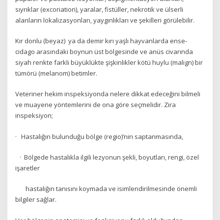
sıyrıklar (excoriation), yaralar, fistüller, nekrotik ve ülserli
alanların lokalizasyonları, yaygınlıkları ve şekilleri görülebilir.
Kır donlu (beyaz) ya da demir kırı yaşlı hayvanlarda ense-
cidago arasındaki boynun üst bölgesinde ve anüs civarında
siyah renkte farklı büyüklükte şişkinlikler kötü huylu (malign) bir
tümörü (melanom) betimler.
Veteriner hekim inspeksiyonda nelere dikkat edeceğini bilmeli
ve muayene yöntemlerini de ona göre seçmelidir. Zira
inspeksiyon;
· Hastalığın bulunduğu bölge (regio)’nin saptanmasında,
· Bölgede hastalıkla ilgili lezyonun şekli, boyutları, rengi, özel
işaretler
hastalığın tanısını koymada ve isimlendirilmesinde önemli
bilgiler sağlar.