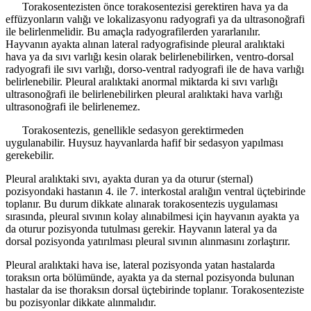
Torakosentezisten önce torakosentezisi gerektiren hava ya da
effüzyonların valığı ve lokalizasyonu radyografi ya da ultrasonoğrafi
ile belirlenmelidir. Bu amaçla radyografilerden yararlanılır.
Hayvanın ayakta alınan lateral radyografisinde pleural aralıktaki
hava ya da sıvı varlığı kesin olarak belirlenebilirken, ventro-dorsal
radyografi ile sıvı varlığı, dorso-ventral radyografi ile de hava varlığı
belirlenebilir. Pleural aralıktaki anormal miktarda ki sıvı varlığı
ultrasonoğrafi ile belirlenebilirken pleural aralıktaki hava varlığı
ultrasonoğrafi ile belirlenemez.
Torakosentezis, genellikle sedasyon gerektirmeden
uygulanabilir. Huysuz hayvanlarda hafif bir sedasyon yapılması
gerekebilir.
Pleural aralıktaki sıvı, ayakta duran ya da oturur (sternal)
pozisyondaki hastanın 4. ile 7. interkostal aralığın ventral üçtebirinde
toplanır. Bu durum dikkate alınarak torakosentezis uygulaması
sırasında, pleural sıvının kolay alınabilmesi için hayvanın ayakta ya
da oturur pozisyonda tutulması gerekir. Hayvanın lateral ya da
dorsal pozisyonda yatırılması pleural sıvının alınmasını zorlaştırır.
Pleural aralıktaki hava ise, lateral pozisyonda yatan hastalarda
toraksın orta bölümünde, ayakta ya da sternal pozisyonda bulunan
hastalar da ise thoraksın dorsal üçtebirinde toplanır. Torakosenteziste
bu pozisyonlar dikkate alınmalıdır.