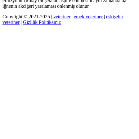
effüzyonun kolay bir şekilde aspire edilmesini aynı zamanda da
iğnenin akciğeri yaralaması önlenmiş olunur.
Copyright © 2021-2025 |
veteriner
|
emek veteriner
|
eskişehir
veteriner
|
Gizlilik Politikamız