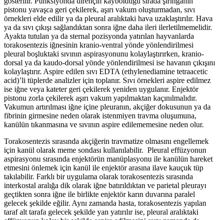
gösterilir. Punksiyonda dirençin kaybolduğu sırada şırınganın
pistonu yavaşca geri çekilerek, aşırı vakum oluşturmadan, sıvı
örnekleri elde edilir ya da pleural aralıktaki hava uzaklaştırılır. Hava
ya da sıvı çıkışı sağlandıktan sonra iğne daha ileri ilerletilmemelidir.
Ayakta tutulan ya da sternal pozisyonda yatırılan hayvanlarda
torakosentezis iğnesinin kranio-ventral yönde yönlendirilmesi
pleural boşluktaki sıvının aspirasyonunu kolaylaştırırken, kranio-
dorsal ya da kaudo-dorsal yönde yönlendirilmesi ise havanın çıkışını
kolaylaştırır. Aspire edilen sıvı EDTA (ethylenediamine tetraacetic
acid)’li tüplerde analizler için toplanır. Sıvı örnekleri aspire edilmez
ise iğne veya kateter geri çekilerek yeniden uygulanır. Enjektör
pistonu zorla çekilerek aşırı vakum yapılmaktan kaçınılmalıdır.
Vakumun artırılması iğne içine pleuranın, akçiğer dokusunun ya da
fibrinin girmesine neden olarak istenmiyen travma oluşumuna,
kanülün tıkanmasına ve sıvının aspire edilememesine neden olur.
Torakosentezis sırasında akçiğerin travmatize olmasını engellemek
için kanül olarak meme sondası kullanılabilir. Pleural effüzyonun
aspirasyonu sırasında enjektörün manüplasyonu ile kanülün hareket
etmesini önlemek için kanül ile enjektör arasına ilave kauçuk tüp
takılabilir. Farklı bir uygulama olarak torakosentezis sırasında
interkostal aralığa dik olarak iğne batırıldıktan ve parietal pleurayı
geçtikten sonra iğne ile birlikte enjektör karın duvarına paralel
gelecek şekilde eğilir. Aynı zamanda hasta, torakosentezis yapılan
taraf alt tarafa gelecek şekilde yan yatırılır ise, pleural aralıktaki