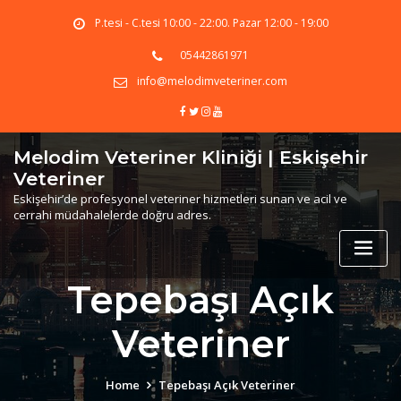
Skip
P.tesi - C.tesi 10:00 - 22:00. Pazar 12:00 - 19:00
to
content
05442861971
info@melodimveteriner.com
Melodim Veteriner Kliniği | Eskişehir
Veteriner
Eskişehir’de profesyonel veteriner hizmetleri sunan ve acil ve
cerrahi müdahalelerde doğru adres.
Tepebaşı Açık
Veteriner
Home
Tepebaşı Açık Veteriner