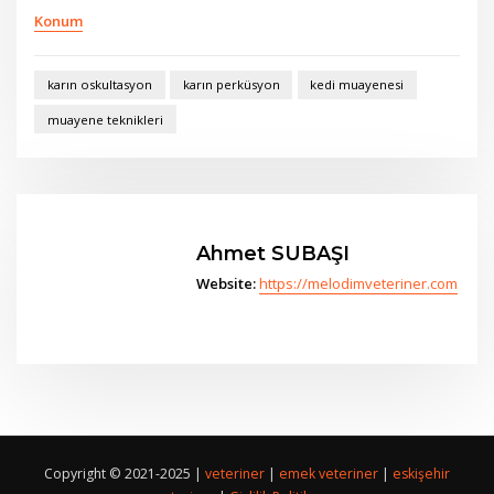
Konum
karın oskultasyon
karın perküsyon
kedi muayenesi
muayene teknikleri
Ahmet SUBAŞI
Website:
https://melodimveteriner.com
Copyright © 2021-2025 |
veteriner
|
emek veteriner
|
eskişehir