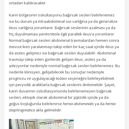
ortadan kaldıracaktır.
Karın bölgesinin oskültasyonu bağırsak sesleri belirlenemez
ise bu durum ya intraabdominal sıvı varlığına ya da generalize
ileus varlığına yorumlanır. Bağırsak seslerinin azalması ya da
hiç duyulmaması peritonitisle ilgili paralitik ileus’a yorumlanır.
Normal bağırsak sesleri abdominal travmalardan hemen sonra
mevcut iken yaralanmayı takip eden bir kaç saat içinde ileus ya
da asites gelişmez ise bağırsak sesleri duyulabilir. Abdominal
travmayı takip eden günlerde gelişen ileus, asites ya da
adezyonlar nedeniyle normal bağırsak sesleri belirlenemez. Bu
nedenle klinisyen, gelişebilecek bu sonuçlar nedeniyle
prognozu ve uygulayacağı tedavi seçeneğini belirleyebilmek
için peryodik aralıklarla bağırsak seslerini dinlemelidir. Şayet,
karın duvarının oskültasyonunda belirlenemeyen bağırsak
sesleri, ektopik olarak abdominal bir şişkinlik içinde ya da
göğüs boşluğunda belirlenirse
hernia abdominalis
ya da
hernia
diaphragmatica
akla gelmelidir.