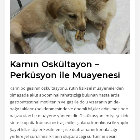
Karnın Oskültayon –
Perküsyon ile Muayenesi
Karın bölgesinin oskültasyonu, rutin fiziksel muayenelerden
olmasada akut abdominal rahatsızlığı bulunan hastalarda
gastrointestinal motilitenin ve gaz ile dolu viseranın (mide-
bağırsakların) belirlenmesinde ve önemli bilgiler edinilmesinde
başvurulan bir muayene yöntemidir. Oskültasyon en iyi şekilde
steteskop diaframasının traş edilmiş alana konulması ile yapılır.
Şayet kıllar-tüyler kesilmemiş ise diaframanın konulacağı
yerlere jel sürülmesi kılların oluşturacağı sürtünme sesini