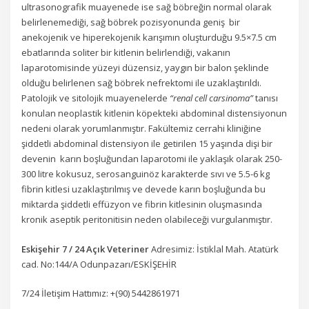
ultrasonografik muayenede ise sağ böbreğin normal olarak
belirlenemediği, sağ böbrek pozisyonunda geniş bir
anekojenik ve hiperekojenik karışımın oluşturduğu 9.5×7.5 cm
ebatlarında soliter bir kitlenin belirlendiği, vakanın
laparotomisinde yüzeyi düzensiz, yaygın bir balon şeklinde
olduğu belirlenen sağ böbrek nefrektomi ile uzaklaştırıldı.
Patolojik ve sitolojik muayenelerde
“renal cell carsinoma”
tanısı
konulan neoplastik kitlenin köpekteki abdominal distensiyonun
nedeni olarak yorumlanmıştır. Fakültemiz cerrahi kliniğine
şiddetli abdominal distensiyon ile getirilen 15 yaşında dişi bir
devenin karın boşluğundan laparotomi ile yaklaşık olarak 250-
300 litre kokusuz, serosanguinöz karakterde sıvı ve 5.5-6 kg
fibrin kitlesi uzaklaştırılmış ve devede karın boşluğunda bu
miktarda şiddetli effüzyon ve fibrin kitlesinin oluşmasında
kronik aseptik peritonitisin neden olabileceği vurgulanmıştır.
Eskişehir 7 / 24 Açık Veteriner
Adresimiz: İstiklal Mah. Atatürk
cad. No:144/A Odunpazarı/ESKİŞEHİR
7/24 İletişim Hattımız: +(90) 5442861971