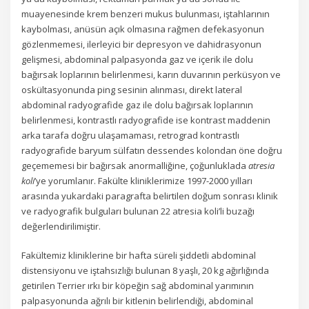
muayenesinde krem benzeri mukus bulunması, iştahlarının
kaybolması, anüsün açık olmasına rağmen defekasyonun
gözlenmemesi, ilerleyici bir depresyon ve dahidrasyonun
gelişmesi, abdominal palpasyonda gaz ve içerik ile dolu
bağırsak loplarının belirlenmesi, karın duvarının perküsyon ve
oskültasyonunda ping sesinin alınması, direkt lateral
abdominal radyografide gaz ile dolu bağırsak loplarının
belirlenmesi, kontrastlı radyografide ise kontrast maddenin
arka tarafa doğru ulaşamaması, retrograd kontrastlı
radyografide baryum sülfatın dessendes kolondan öne doğru
geçememesi bir bağırsak anormalliğine, çoğunluklada
atresia
koli
’ye yorumlanır. Fakülte kliniklerimize 1997-2000 yılları
arasında yukardaki paragrafta belirtilen doğum sonrası klinik
ve radyografik bulguları bulunan 22 atresia koli’li buzağı
değerlendirilimiştir.
Fakültemiz kliniklerine bir hafta süreli şiddetli abdominal
distensiyonu ve iştahsızlığı bulunan 8 yaşlı, 20 kg ağırlığında
getirilen Terrier ırkı bir köpeğin sağ abdominal yarımının
palpasyonunda ağrılı bir kitlenin belirlendiği, abdominal