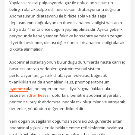
Yapılacak rektal palpasyonda gaz ile dolu olan sekum’un
belirgin olarak palpe edilmesi sekum dilatasyonunu doğrular.
Abomasum’un dilatasyonu ile birlikte sola ya da sağa
deplasmanını doğrulayan en önemli anamnez bilgisi hastanın
2, 3 ya da 4 hafta önce doğum yapmış olmasıdır. Ayrıca gebelik
peryodunda kaba yemden fakir ve konsantre yemden zengin
diyet ile beslenmiş olması diğer önemli bir anamnez bilgi olarak
dikkate alınmalıdır.
Abdominal distensiyonun bulunduğu durumlarda hasta karın iç
basıncını artıran nedenler; gastrointestinal sistem
perforasyonları, gastrik dilatasyon-volvulus, bağırsak
tıkanıklıkları ya da anomalileri ileus, pnömoperitoneum,
pyometra
lar, hemoperitoneum, diyafragma fıtıkları, akut
asitesler,
idrar kesesi
rupturları, penatre abdominal yaralar,
peritonitis, büyük abdominal neoplastik oluşumlar ve iatrojenik
nedenler, yönünden değerlendirilmelidir.
Yeni doğan buzağıların doğumdan sonraki 2-3. günlerde artan
abdominal şişkinlikleri ile birlikte emme reflekslerinin azalması
ya da kaybolması, rektumun parmak ya da sonda ile