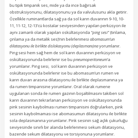
bu tipik timpanik ses, mide ya da ince bağırsak
obstruksiyonunu, dilatasyonunu ya da valvulusunu akla getirir.
Özellikle ruminantlarda sağ ya da sol karın duvarının 9-10, 10-
11, 11-12, 12-13’cü kostalar seviyesinden yapılan perküsyon ile
aynı zamanlı olarak yapılan oskültasyonda
“ping sesi”
(tınlama,
çınlama ya da metalik ses)’nin belirlenmesi
abomasum’un
dilatasyonu ile birlikte dislokasyonu (deplasmanı)na
yorumlanır.
Ping sesi hem sağ hem de sol karın duvarının perküsyon ve
oskültasyonunda belirlenir ise bu
pneumoperitoneum
’a
yorumlanır. Ping sesi, sol karın duvarının perküsyon ve
oskültasyonunda belirlenir ise bu abomasum’un rumen ve
karın duvarı arasına dilatasyonu ile birlikte deplasmanına ya
da rumen timpanisine yorumlanır. Oral olarak rumene
uygulanan sonda ile rumen gazının boşaltılmasını takiben sol
karın duvarının tekrarlanan perküsyon ve oskültasyonunda
pink sesinin kaybolması rumen timpanisini doğrularken, pink
sesinin kaybolmaması ise abomasumun dilatasyonu ile birlikte
sola deplasmanına yorumlanır. Pink sesinin sağ açlık çukurluğu
seviyesinde sınırlı bir alanda belirlenmesi sekum dilatasyonu,
bazende sekum dilatasyonu ve torsiyonuna yorumlanır.