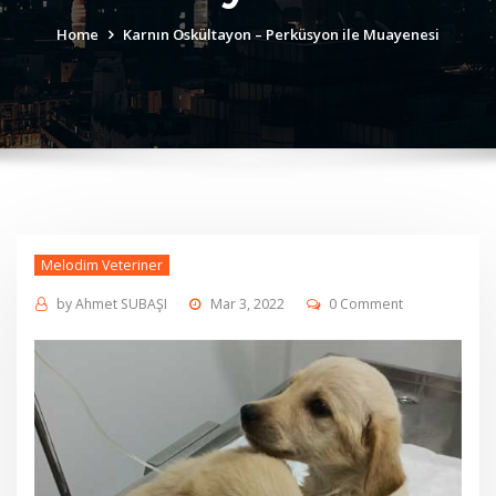
Home
Karnın Oskültayon – Perküsyon ile Muayenesi
Melodim Veteriner
by
Ahmet SUBAŞI
Mar 3, 2022
0 Comment