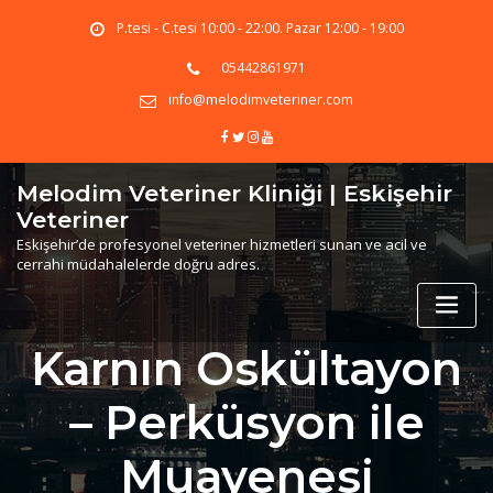
Skip
P.tesi - C.tesi 10:00 - 22:00. Pazar 12:00 - 19:00
to
content
05442861971
info@melodimveteriner.com
Melodim Veteriner Kliniği | Eskişehir
Veteriner
Eskişehir’de profesyonel veteriner hizmetleri sunan ve acil ve
cerrahi müdahalelerde doğru adres.
Karnın Oskültayon
– Perküsyon ile
Muayenesi