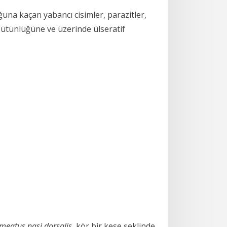
na kaçan yabancı cisimler, parazitler,
bütünlüğüne ve üzerinde ülseratif
meatus nasi dorsalis
, kör bir kese şeklinde