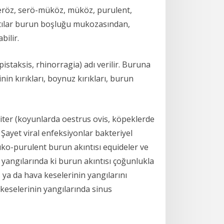
, seröz, serö-müköz, müköz, purulent,
ntılar burun boşluğu mukozasından,
bilir.
staksis, rhinorragia) adı verilir. Buruna
in kırıkları, boynuz kırıkları, burun
iter (koyunlarda oestrus ovis, köpeklerde
 Şayet viral enfeksiyonlar bakteriyel
ko-purulent burun akıntısı equideler ve
n yangılarında ki burun akıntısı çoğunlukla
us ya da hava keselerinin yangılarını
a keselerinin yangılarında sinus