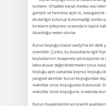
sonlanır. Ortadaki kanal;
meatus nasi inte
geniştir ve farenkse açılır ki, nasogastri
da darlığın bulunup bulunmadığı sonda uyg
kırıkların iyileşmesi sırasında ki taşkın k
tıkanıklığa neden olurlar.
Burun boşluğu (nasal cavity)’na bir delik y
önemlidir. Çünkü, bu boşluklarla ilgili fizy
boşluklarının muayenesi perküsyonla ve e
laboratuvar değerlendirmeleri sinus hastalı
boşluğu aynı zamanda boynuz boşluğu ile de il
yangısel akıntılar burun boşluğundan dışa
maksillar sinus boşluğunda bulunurlar. Dol
maksillar sinus boşluğuna, oradanda buru
Burun muayenesinin en önemli aşamasını, 