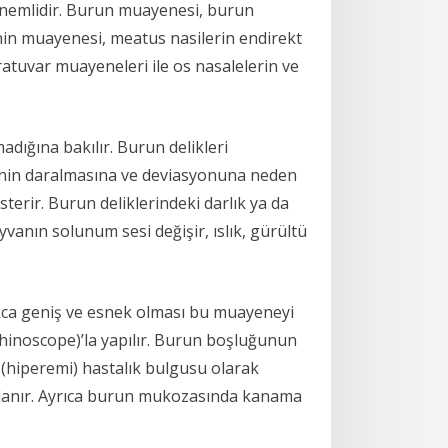
önemlidir. Burun muayenesi, burun
in muayenesi, meatus nasilerin endirekt
atuvar muayeneleri ile os nasalelerin ve
dığına bakılır. Burun delikleri
rinin daralmasına ve deviasyonuna neden
sterir. Burun deliklerindeki darlık ya da
anın solunum sesi değişir, ıslık, gürültü
ukca geniş ve esnek olması bu muayeneyi
rhinoscope)’la yapılır. Burun boşluğunun
(hiperemi) hastalık bulgusu olarak
umlanır. Ayrıca burun mukozasında kanama