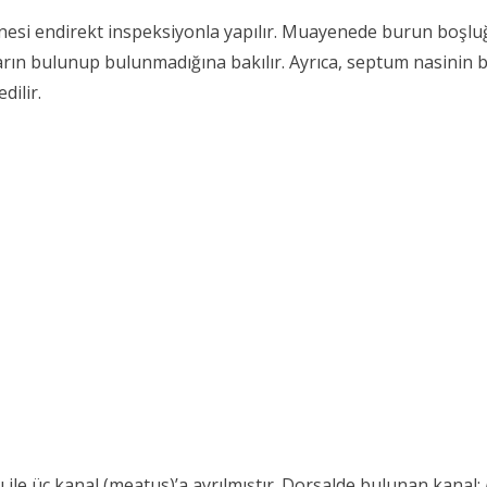
i endirekt inspeksiyonla yapılır. Muayenede burun boşluğu
ların bulunup bulunmadığına bakılır. Ayrıca, septum nasinin 
dilir.
le üç kanal (meatus)’a ayrılmıştır. Dorsalde bulunan kanal;