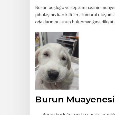
Burun boşluğu ve septum nasinin muayenes
pıhtılaşmış kan kitleleri, tümöral oluşum
odakların bulunup bulunmadığına dikkat e
Burun Muayenesi
Burun boşluğu concha nasalis aracılığı i