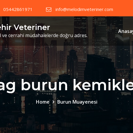
05442861971
info@melodimveteriner.com
ehir Veteriner
Anasa
il ve cerrahi müdahalelerde doğru adres.
ag burun kemikle
Home
Burun Muayenesi