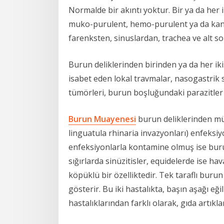
Normalde bir akıntı yoktur. Bir ya da her 
muko-purulent, hemo-purulent ya da kanlı
farenksten, sinuslardan, trachea ve alt 
Burun deliklerinden birinden ya da her i
isabet eden lokal travmalar, nasogastrik s
tümörleri, burun boşluğundaki parazitler
Burun Muayenesi
burun deliklerinden mü
linguatula rhinaria invazyonları) enfeksiy
enfeksiyonlarla kontamine olmuş ise buru
sığırlarda sinüzitisler, equidelerde ise h
köpüklü bir özelliktedir. Tek taraflı burun 
gösterir. Bu iki hastalıkta, başın aşağı eğ
hastalıklarından farklı olarak, gıda artık