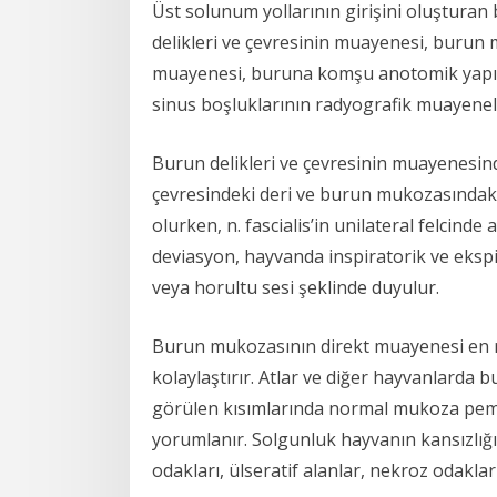
Üst solunum yollarının girişini oluştura
delikleri ve çevresinin muayenesi, buru
muayenesi, buruna komşu anotomik yapı ve
sinus boşluklarının radyografik muayenelin
Burun delikleri ve çevresinin muayenesind
çevresindeki deri ve burun mukozasındaki
olurken, n. fascialis’in unilateral felcind
deviasyon, hayvanda inspiratorik ve eksp
veya horultu sesi şeklinde duyulur.
Burun mukozasının direkt muayenesi en ra
kolaylaştırır. Atlar ve diğer hayvanlarda
görülen kısımlarında normal mukoza pembe
yorumlanır. Solgunluk hayvanın kansızlığı
odakları, ülseratif alanlar, nekroz odaklar