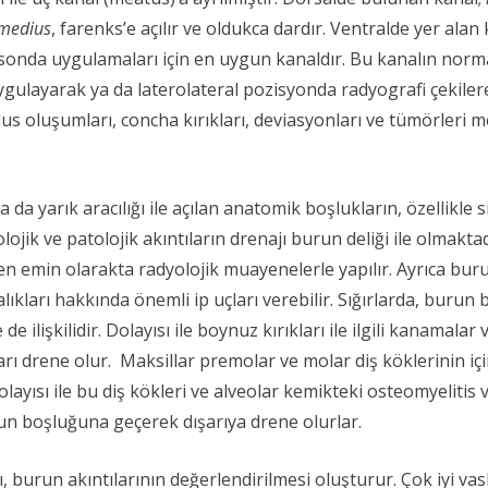
rmedius
, farenks’e açılır ve oldukca dardır. Ventralde yer alan
k sonda uygulamaları için en uygun kanaldır. Bu kanalın norma
ulayarak ya da laterolateral pozisyonda radyografi çekilere
allus oluşumları, concha kırıkları, deviasyonları ve tümörleri 
a da yarık aracılığı ile açılan anatomik boşlukların, özellikl
olojik ve patolojik akıntıların drenajı burun deliği ile olmakta
n emin olarakta radyolojik muayenelerle yapılır. Ayrıca bu
kları hakkında önemli ip uçları verebilir. Sığırlarda, burun b
işkilidir. Dolayısı ile boynuz kırıkları ile ilgili kanamalar ve
rı drene olur. Maksillar premolar ve molar diş köklerinin i
ayısı ile bu diş kökleri ve alveolar kemikteki osteomyelitis 
n boşluğuna geçerek dışarıya drene olurlar.
burun akıntılarının değerlendirilmesi oluşturur. Çok iyi va