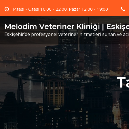
Skip
P.tesi - C.tesi 10:00 - 22:00. Pazar 12:00 - 19:00
to
content
Melodim Veteriner Kliniği | Eskiş
Eskişehir’de profesyonel veteriner hizmetleri sunan ve ac
T