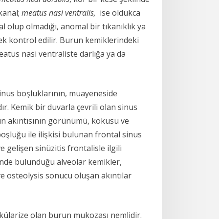
 kanal;
meatus nasi ventralis,
ise oldukca
l olup olmadığı, anomal bir tıkanıklık ya
k kontrol edilir. Burun kemiklerindeki
meatus nasi ventraliste darlığa ya da
e sinus boşluklarının, muayeneside
dır. Kemik bir duvarla çevrili olan sinus
run akıntısının görünümü, kokusu ve
oşluğu ile ilişkisi bulunan frontal sinus
 gelişen sinüzitis frontalisle ilgili
çinde bulunduğu alveolar kemikler,
ve osteolysis sonucu oluşan akıntılar
skülarize olan burun mukozası nemlidir.