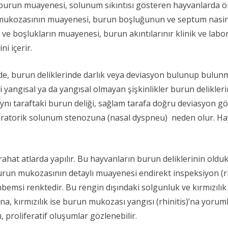
n burun muayenesi, solunum sıkıntısı gösteren hayvanlarda 
n mukozasının muayenesi, burun boşluğunun ve septum nasin
 boşlukların muayenesi, burun akıntılarınır klinik ve labor
i içerir.
e, burun deliklerinde darlık veya deviasyon bulunup bulunma
 yangısal ya da yangısal olmayan şişkinlikler burun delikle
e aynı taraftaki burun deliği, sağlam tarafa doğru deviasyon gö
iratorik solunum stenozuna (nasal dyspneu) neden olur. Hayv
hat atlarda yapılır. Bu hayvanların burun deliklerinin old
 burun mukozasının detaylı muayenesi endirekt inspeksiyon (
msi renktedir. Bu rengin dışındaki solgunluk ve kırmızılık 
na, kırmızılık ise burun mukozası yangısı (rhinitis)’na yor
ı, proliferatif oluşumlar gözlenebilir.