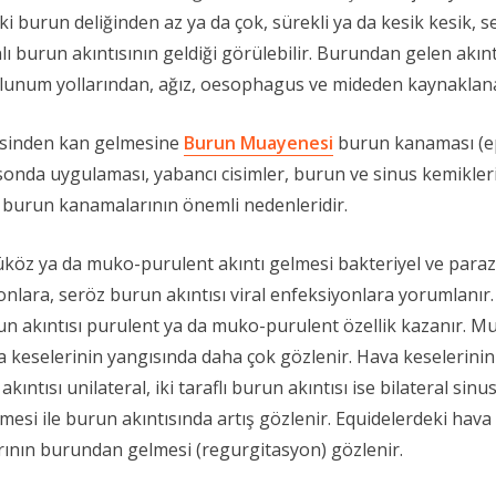
iki burun deliğinden az ya da çok, sürekli ya da kesik kesik
 burun akıntısının geldiği görülebilir. Burundan gelen akı
solunum yollarından, ağız, oesophagus ve mideden kaynaklana
kisinden kan gelmesine
Burun Muayenesi
burun kanaması (epi
onda uygulaması, yabancı cisimler, burun ve sinus kemiklerin
 burun kanamalarının önemli nedenleridir.
köz ya da muko-purulent akıntı gelmesi bakteriyel ve paraz
onlara, seröz burun akıntısı viral enfeksiyonlara yorumlanır.
n akıntısı purulent ya da muko-purulent özellik kazanır. Mu
ava keselerinin yangısında daha çok gözlenir. Hava keselerini
akıntısı unilateral, iki taraflı burun akıntısı ise bilateral sin
ilmesi ile burun akıntısında artış gözlenir. Equidelerdeki hav
larının burundan gelmesi (regurgitasyon) gözlenir.