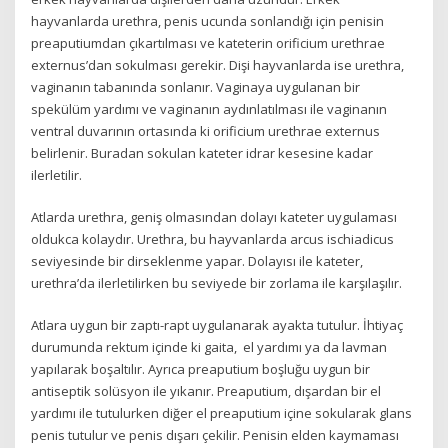
hayvanlarda urethra, penis ucunda sonlandığı için penisin
preaputiumdan çıkartılması ve kateterin orificium urethrae
externus’dan sokulması gerekir. Dişi hayvanlarda ise urethra,
vaginanın tabanında sonlanır. Vaginaya uygulanan bir
spekülüm yardımı ve vaginanın aydınlatılması ile vaginanın
ventral duvarının ortasında ki orificium urethrae externus
belirlenir. Buradan sokulan kateter idrar kesesine kadar
ilerletilir.
Atlarda urethra, geniş olmasından dolayı kateter uygulaması
oldukca kolaydır. Urethra, bu hayvanlarda arcus ischiadicus
seviyesinde bir dirseklenme yapar. Dolayısı ile kateter,
urethra’da ilerletilirken bu seviyede bir zorlama ile karşılaşılır.
Atlara uygun bir zaptı-rapt uygulanarak ayakta tutulur. İhtiyaç
durumunda rektum içinde ki gaita, el yardımı ya da lavman
yapılarak boşaltılır. Ayrıca preaputium boşluğu uygun bir
antiseptik solüsyon ile yıkanır. Preaputium, dışardan bir el
yardımı ile tutulurken diğer el preaputium içine sokularak glans
penis tutulur ve penis dışarı çekilir. Penisin elden kaymaması