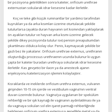
bir pozisyona getirildikten sonra kateter, orificium urethrae
externustan sokularak idrar kesesine kadar ilerletilir.
Koç ve teke gibi küçük ruminantlar bir yardımcı tarafından
kuyrukları ya da arka kısımları üzerine oturtulacak şekilde
tutulurlarsa (ayakta duran hayvanın sırt kısmından yaklaşılarak
ön ayakları tutulur ve hayvan arka kısmı üzerine gelecek
şekilde dikey pozisyonda tutulur ise) penisin preaputiumdan
çıkartılması oldukca kolay olur. Penis, kaymayacak şekilde bir
gazlı bez ile yakalanır. Orificium urethrae externus, urethranın
oluşturduğu processus urethraenın ucunda bulunur ki uygun
çapta bir kateter buradan urethraya sokularak idrar kesesine
ilerletilir. Kas gevşetici bir ilacın ya da anestezik ajanın
enjeksiyonu kateterizasyon işlemini kolaylaştırır.
Kısraklarda ve ineklerde orificium urethra externus, vulvanın
girişinden 10-15 cm içerde ve vestibulum vagina’nın ventral
duvarı üzerinde bulunur. Vagina’ya uygulanan bir spekülüm
rehberliği ve bir ışık kaynağı ile vaginanın aydınlatılması ile ya
da vaginaya sokulan sol elin işaret parmağı rehberliğinde
belirlenen orificium urethra externusa genellikle metal ya da