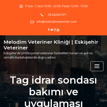
Skip
P.tesi - C.tesi 10:00 - 22:00. Pazar 12:00 - 19:00
to
content
05442861971
info@melodimveteriner.com
Melodim Veteriner Kliniği | Eskişehir
Veteriner
Eskişehir’de profesyonel veteriner hizmetleri sunan ve acil ve
cerrahi müdahalelerde doğru adres.
Tag idrar sondası
bakımı ve
uygulaması