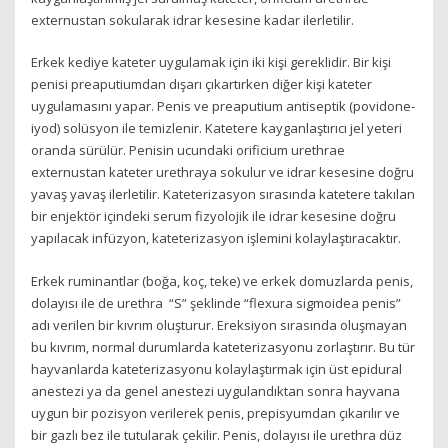
externustan sokularak idrar kesesine kadar ilerletilir.
Erkek kediye kateter uygulamak için iki kişi gereklidir. Bir kişi
penisi preaputiumdan dışarı çıkartırken diğer kişi kateter
uygulamasını yapar. Penis ve preaputium antiseptik (povidone-
iyod) solüsyon ile temizlenir. Katetere kayganlaştırıcı jel yeteri
oranda sürülür. Penisin ucundaki orificium urethrae
externustan kateter urethraya sokulur ve idrar kesesine doğru
yavaş yavaş ilerletilir. Kateterizasyon sırasında katetere takılan
bir enjektör içindeki serum fizyolojik ile idrar kesesine doğru
yapılacak infüzyon, kateterizasyon işlemini kolaylaştıracaktır.
Erkek ruminantlar (boğa, koç, teke) ve erkek domuzlarda penis,
dolayısı ile de urethra “S” şeklinde “flexura sigmoidea penis”
adı verilen bir kıvrım oluşturur. Ereksiyon sırasında oluşmayan
bu kıvrım, normal durumlarda kateterizasyonu zorlaştırır. Bu tür
hayvanlarda kateterizasyonu kolaylaştırmak için üst epidural
anestezi ya da genel anestezi uygulandıktan sonra hayvana
uygun bir pozisyon verilerek penis, prepisyumdan çıkarılır ve
bir gazlı bez ile tutularak çekilir. Penis, dolayısı ile urethra düz