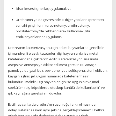
İdrar kesesi içine ilaç uygulamak ve
Urethranın ya da çevresinde ki diğer yapıların (prostate)
cerrahi girişimlerin (urethrotomy, urethrostomy,
prostatectomy)’de rehber olarak kullanmak gibi
endikasyonlarında uygulanır.
Urethranın kateterizasyonu için erkek hayvanlarda genellikle
içi mandrenli elastik kateterler, dişi hayvanlarda ise metal
kateterler daha çok tercih edilir. Kateterizasyon sırasında
asepsi ve antisepsiye dikkat edilmesi gerekir. Bu amaçla
pamuk ya da gazlı bez, povidone-iyod solüsyonu, steril eldiven,
kayganlaştırıcı jel, uygun numarada kateterler hazır
bulundurulmalıdır. Dişi hayvanlar için ise uygun bir vaginal
spekülüm (dişi köpeklerde otoskop kanülü de kullanılabilir) ve
ışık kaynağına gereksinim duyulur.
Evcil hayvanlarda urethra’nın uzunluğu farklı olmasından
dolayı kateterizasyon aynı şekilde gerçekleştirilemez. Urethra,
erkek hayvanlarda dişilerden daha uzundur. Erkek