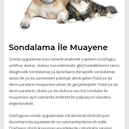
Sondalama İle Muayene
Sonda uygulaması bazı lumenli anatomik yapıların (özefagus,
urethra, damar, duktus nasolakrimalis gibi) hastalıklarının tanısı
(diagnostik sondalama) ya da tedavisi (terapötik sondalama)
amacı ile ya da içerisinden patolojik akıntı gelen fistül ya da
derin yaraların muayenesi amacı ile gerçekleştirilir. Fistül ya da
derin yaraların, oluklu ya da oluksuz ucu küt sondalar ile
muayenesi aynı zamanda endirekt bir palpasyon olarakta
değerlendirilir.
Özefagusa sonda uygulamaları intraluminal obstrüksiyon
durumlarında equidelerde ve ruminantlarda tercih edilir.
Özefagus obstrüksiyonları equidelerde çoğunlukla sıkışmış