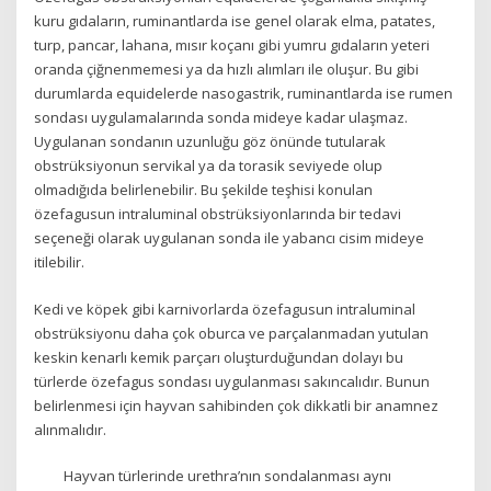
kuru gıdaların, ruminantlarda ise genel olarak elma, patates,
turp, pancar, lahana, mısır koçanı gibi yumru gıdaların yeteri
oranda çiğnenmemesi ya da hızlı alımları ile oluşur. Bu gibi
durumlarda equidelerde nasogastrik, ruminantlarda ise rumen
sondası uygulamalarında sonda mideye kadar ulaşmaz.
Uygulanan sondanın uzunluğu göz önünde tutularak
obstrüksiyonun servikal ya da torasik seviyede olup
olmadığıda belirlenebilir. Bu şekilde teşhisi konulan
özefagusun intraluminal obstrüksiyonlarında bir tedavi
seçeneği olarak uygulanan sonda ile yabancı cisim mideye
itilebilir.
Kedi ve köpek gibi karnivorlarda özefagusun intraluminal
obstrüksiyonu daha çok oburca ve parçalanmadan yutulan
keskin kenarlı kemik parçarı oluşturduğundan dolayı bu
türlerde özefagus sondası uygulanması sakıncalıdır. Bunun
belirlenmesi için hayvan sahibinden çok dikkatli bir anamnez
alınmalıdır.
Hayvan türlerinde urethra’nın sondalanması aynı