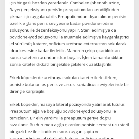
için bir gazlı bezden yararlanılır. Combelen (phenothiazine,
Bayer), enjeksiyonu penis’in preaputiumdan kendiliğinden
çıkması için uygulanabilir. Preaputiumdan dışarı alınan penisin
özellikle glans penis seviyesine kadar povidone-iodine
solüsyonu ile dezenfeksiyonu yapılır. Steril edilmiş ya da
povidone-iyod solüsyonu ile muamele edilmiş ve kayganlaştırıcı
jel sürülmüş kateter, orificium urethrae externustan sokularak
idrar kesesine kadar ilerletilir. Mandren çekip çıkartıldıktan
sonra kateterin ucundan idrar boşalır. İşlem tamamlandıktan
sonra kateter dikkatli bir şekilde çekilerek uzaklaştırılır.
Erkek köpeklerde urethraya sokulan kateter ilerletilirken,
peniste bulunan os penis ve arcus ischiadicus seviyelerinde bir
dirençle karşılaşılır.
Erkek köpekler, masaya lateral pozisyonda yatırılarak tutulur.
Preaputium ağzı ve boşluğu povidone-iyod solüsyonu ile
temizlenir. Bir elin yardımı ile preaputium geriye doğru
sıvazlanır. Bu durumda açığa çıkarılan penisin serbest ucu steril
bir gazlı bez ile silindikten sonra uygun çapta ve
kayganlaştırılmış jel sürülmüş kateter, orificium urethrae