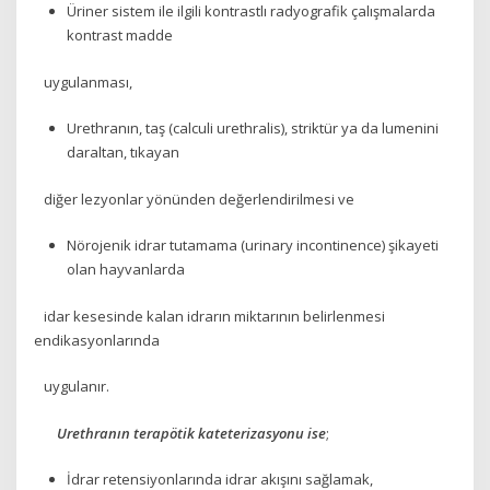
Üriner sistem ile ilgili kontrastlı radyografik çalışmalarda
kontrast madde
uygulanması,
Urethranın, taş (calculi urethralis), striktür ya da lumenini
daraltan, tıkayan
diğer lezyonlar yönünden değerlendirilmesi ve
Nörojenik idrar tutamama (urinary incontinence) şikayeti
olan hayvanlarda
idar kesesinde kalan idrarın miktarının belirlenmesi
endikasyonlarında
uygulanır.
Urethranın terapötik kateterizasyonu ise
;
İdrar retensiyonlarında idrar akışını sağlamak,