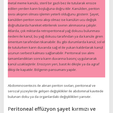
metal meme kanülü, steril bir gazlı bez ile tutularak ensize
edilen yerden karın boşluğuna doğru itilir. Kanülden, periton
sıvısı akışının olması işlemin yeterli olduğunu gösterir. Şayet,
kanülden periton sıvısı akışı olmaz ise kanülün ucu değişik
doğrultularda hareket ettirilerek sıvının alınmasına çalışılır.
Atlarda, çok miktarda retroperitoneal yağ dokusu bulunması
nedeni ile kanül, bu yağ dokusu tarafından ya da kanüle giren
omentum tarafından tıkanabilir. Bu gibi durumlarda kanül, sol el
ile tutulurken karın duvarıda sağ el ile yukarı kaldırılarak kanül
ucunun serbest kalması sağlanabilir. Peritoneal sıvı alımı
tamamlandıktan sonra karın duvarına basınç uygulanarak
kanül uzaklaştırılır. Ensizyon yeri, basit iki dikişle ya da agraf
dikişi ile kapatılır. Bölgenin pansumanı yapılır.
Abdominosentezis ile alınan periton sıvıları, peritoneal ve
serozal yüzeylerde gelişen değişiklikler ile abdominal kavitede
bulunan doku ya da organlardaki değişiklikleri yansıtır.
P
eritoneal effüzyon şayet kırmızı ve