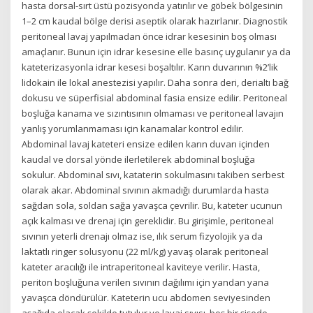
hasta dorsal-sırt üstü pozisyonda yatırılır ve göbek bölgesinin
1–2 cm kaudal bölge derisi aseptik olarak hazırlanır. Diagnostik
peritoneal lavaj yapılmadan önce idrar kesesinin boş olması
amaçlanır. Bunun için idrar kesesine elle basınç uygulanır ya da
kateterizasyonla idrar kesesi boşaltılır. Karın duvarının %2’lik
lidokain ile lokal anestezisi yapılır. Daha sonra deri, derialtı bağ
dokusu ve süperfisial abdominal fasia ensize edilir. Peritoneal
boşluğa kanama ve sızıntısının olmaması ve peritoneal lavajın
yanlış yorumlanmaması için kanamalar kontrol edilir.
Abdominal lavaj kateteri ensize edilen karın duvarı içinden
kaudal ve dorsal yönde ilerletilerek abdominal boşluğa
sokulur. Abdominal sıvı, kataterin sokulmasını takiben serbest
olarak akar. Abdominal sıvının akmadığı durumlarda hasta
sağdan sola, soldan sağa yavaşca çevrilir. Bu, kateter ucunun
açık kalması ve drenaj için gereklidir. Bu girişimle, peritoneal
sıvının yeterli drenajı olmaz ise, ılık serum fizyolojik ya da
laktatlı ringer solusyonu (22 ml/kg) yavaş olarak peritoneal
kateter aracılığı ile intraperitoneal kaviteye verilir. Hasta,
periton boşluğuna verilen sıvının dağılımı için yandan yana
yavaşca döndürülür. Kateterin ucu abdomen seviyesinden
aşağıda olacak şekilde tutulur ve lavaj sıvısı, boş bir şişede