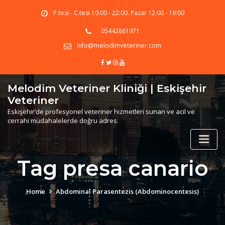
Skip
P.tesi - C.tesi 10:00 - 22:00. Pazar 12:00 - 19:00
to
content
05442861971
info@melodimveteriner.com
Melodim Veteriner Kliniği | Eskişehir
Veteriner
Eskişehir’de profesyonel veteriner hizmetleri sunan ve acil ve
cerrahi müdahalelerde doğru adres.
Tag presa canario
Home
Abdominal Parasentezis (Abdominocentesis)