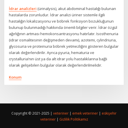
İdrar analizleri
(ürinalysis), akut abdominal hastalığı bulunan
hastalarda zorunludur. İdrar analizi üriner sistemle ilgili
hastalığın lokalizasyonu ve böbrek fonksiyon bozukluğunun
bulunup bulunmadığı hakkında önemli bilgiler verir. İdrar özgül
ağırlığının artması hemokonsantrasyonu hatırlatır. Isosthenuria
(idrar osmalitesinin değişmeden devamı), azotemi, cylindriuria,
glycosuria ve proteinuria böbrek yetmezliğini gösteren bulgular
olarak değerlendirilir. Ayrıca pyuria, hematuria ve
crystalluria’nın üst ya da alt idrar yolu hastalıklarına bağlı
olarak gelişebilen bulgular olarak değerlendirilmelidir.
Konum
Copyright © 2021-2025 |
veteriner
|
emek veteriner
|
eskişehir
veteriner
|
Gizlilik Politikamız