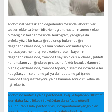
Abdominal hastalıkların değerlendirilmesinde laboratuvar
testleri oldukca önemlidir. Hemogram, hastanın anemik olup
olmadığının belirlenmesinde, leukogram, yangılı ya da
enfeksiyözlü bir hastalığın bulunup bulunmadığının
değerlendirilmesinde, plazma protein konsantrasyonu,
hidratasyon, hemoraji ve eksojen protein kaybının
değerlendirilmesinde, trombosit sayısının düşük olması, şiddetli
kanamaların varlığında ve pıhtılaşma faktör bozukluklarının ön
plana çıkartılmasında, trombositopeni, dissemine intravasküler
koagülasyon, splenomegali ya da hepatomegali içinde
trombosit sequestrasyonu ya da kanama sonucu tüketimi ile
ilgili olabilir.
3
Abdominosentezis ya da peritoneal lavaj ile toplanan, 300/mm
‘den daha fazla lökosit ile %30’dan daha fazla nötrofil
bulunduran asidik periton sıvısı, intraperitoneal yangının en
önemli laboratuvar bulgusu olarak değerlendirilir.