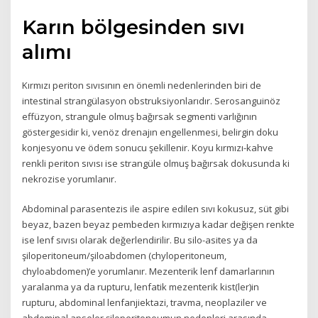
Karın bölgesinden sıvı
alımı
Kırmızı periton sıvısının en önemli nedenlerinden biri de
intestinal strangülasyon obstruksiyonlarıdır. Serosanguinöz
effüzyon, strangule olmuş bağırsak segmenti varlığının
göstergesidir ki, venöz drenajın engellenmesi, belirgin doku
konjesyonu ve ödem sonucu şekillenir. Koyu kırmızı-kahve
renkli periton sıvısı ise strangüle olmuş bağırsak dokusunda ki
nekrozise yorumlanır.
Abdominal parasentezis ile aspire edilen sıvı kokusuz, süt gibi
beyaz, bazen beyaz pembeden kırmızıya kadar değişen renkte
ise lenf sıvısı olarak değerlendirilir. Bu silo-asites ya da
şiloperitoneum/şiloabdomen (chyloperitoneum,
chyloabdomen)’e yorumlanır. Mezenterik lenf damarlarının
yaralanma ya da rupturu, lenfatik mezenterik kist(ler)in
rupturu, abdominal lenfanjiektazi, travma, neoplaziler ve