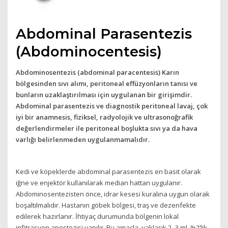
Abdominal Parasentezis
(Abdominocentesis)
Abdominosentezis (abdominal paracentesis) Karın
bölgesinden sıvı alımı, peritoneal effüzyonların tanısı ve
bunların uzaklaştırılması için uygulanan bir girişimdir.
Abdominal parasentezis ve diagnostik peritoneal lavaj, çok
iyi bir anamnesis, fiziksel, radyolojik ve ultrasonoğrafik
değerlendirmeler ile peritoneal boşlukta sıvı ya da hava
varlığı belirlenmeden uygulanmamalıdır.
Kedi ve köpeklerde abdominal parasentezis en basit olarak
iğne ve enjektör kullanılarak median hattan uygulanır.
Abdominosentezisten önce, idrar kesesi kuralına uygun olarak
boşaltılmalıdır. Hastanın göbek bölgesi, traş ve dezenfekte
edilerek hazırlanır. İhtiyaç durumunda bölgenin lokal
infitrasyon anestezisi yapılır. Bu amaçla, yaklaşık 2–3 ml %2’lik