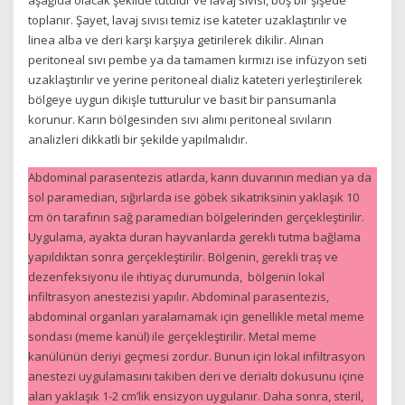
toplanır. Şayet, lavaj sıvısı temiz ise kateter uzaklaştırılır ve
linea alba ve deri karşı karşıya getirilerek dikilir. Alınan
peritoneal sıvı pembe ya da tamamen kırmızı ise infüzyon seti
uzaklaştırılır ve yerine peritoneal dializ kateteri yerleştirilerek
bölgeye uygun dikişle tutturulur ve basit bir pansumanla
korunur. Karın bölgesinden sıvı alımı peritoneal sıvıların
analizleri dikkatli bir şekilde yapılmalıdır.
Abdominal parasentezis atlarda, karın duvarının median ya da
sol paramedian, sığırlarda ise göbek sikatriksinin yaklaşık 10
cm ön tarafının sağ paramedian bölgelerinden gerçekleştirilir.
Uygulama, ayakta duran hayvanlarda gerekli tutma bağlama
yapıldıktan sonra gerçekleştirilir. Bölgenin, gerekli traş ve
dezenfeksiyonu ile ihtiyaç durumunda, bölgenin lokal
infiltrasyon anestezisi yapılır. Abdominal parasentezis,
abdominal organları yaralamamak için genellikle metal meme
sondası (meme kanül) ile gerçekleştirilir. Metal meme
kanülünün deriyi geçmesi zordur. Bunun için lokal infiltrasyon
anestezi uygulamasını takiben deri ve derialtı dokusunu içine
alan yaklaşık 1-2 cm’lik ensizyon uygulanır. Daha sonra, steril,