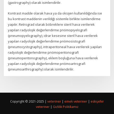
(gastrography) olarak isimlendirilir.
Kontrast madde olarak hava ya da oksijen kullanıldığında ise
bu kontrast maddenin verildiği sistemle birlikte isimlendirme
yapılır. Retrograd olarak böbreklere steril hava verilerek
yapılan radyolojik değerlendirme pnömopiyelografi
(pneumopyelography), idrar kesesine steril hava verilerek
yapılan radyolojik değerlendirme pnömosistografi
(pneumocystography), intraperitoneal hava verilerek yapılan
radyolojik değerlendirme pnömoperitonografi
(pneumoperitonography), eklem boşluğuna hava verilerek
yapılan radyolojik değerlendirme pnömoartrografi
(pneumoarthrography) olarak isimlendirilir.
Copyright © 2021-2025 |
veteriner
|
emek veteriner
|
eskişehir
veteriner
|
Gizlilik Politikamız