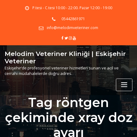
Skip
P.tesi - C.tesi 10:00 - 22:00. Pazar 12:00 - 19:00
to
content
05442861971
info@melodimveteriner.com
Melodim Veteriner Kliniği | Eskişehir
Veteriner
Eskişehir’de profesyonel veteriner hizmetleri sunan ve acil ve
cerrahi müdahalelerde doğru adres.
Tag röntgen
çekiminde xray doz
ayarı