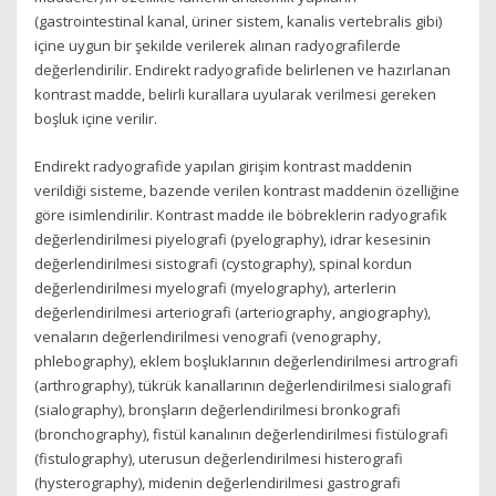
(gastrointestinal kanal, üriner sistem, kanalis vertebralis gibi)
içine uygun bir şekilde verilerek alınan radyografilerde
değerlendirilir. Endirekt radyografide belirlenen ve hazırlanan
kontrast madde, belirli kurallara uyularak verilmesi gereken
boşluk içine verilir.
Endirekt radyografide yapılan girişim kontrast maddenin
verildiği sisteme, bazende verilen kontrast maddenin özelliğine
göre isimlendirilir. Kontrast madde ile böbreklerin radyografik
değerlendirilmesi piyelografi (pyelography), idrar kesesinin
değerlendirilmesi sistografi (cystography), spinal kordun
değerlendirilmesi myelografi (myelography), arterlerin
değerlendirilmesi arteriografi (arteriography, angiography),
venaların değerlendirilmesi venografi (venography,
phlebography), eklem boşluklarının değerlendirilmesi artrografi
(arthrography), tükrük kanallarının değerlendirilmesi sialografi
(sialography), bronşların değerlendirilmesi bronkografi
(bronchography), fistül kanalının değerlendirilmesi fistülografi
(fistulography), uterusun değerlendirilmesi histerografi
(hysterography), midenin değerlendirilmesi gastrografi