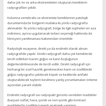
daha çok ön ve arka ekstremiteleri oluşturan kemiklerin
radyografileri çekilir.
Kolumna vertebralis ve ekstremite kemiklerinin patolojik
durumlarında bir bölgenin mutlaka iki yönlü radyografisi
alınmalıdır. İki yönlü radyografi, bölge ile ilgili süpheleri en aza
indirmesi, ayrıca uygulanacak tedavi seçeneği hakkında da
klinisyeni yanıltmaması bakımından önemlidir.
Radyolojik muayene, direkt ya da endirekt olarak alınan
radyografide yapılır. Direkt radyografi daha çok kemiklerde
tercih edilirken bazen göğüs ve karın boşluğunun
değerlendirilmesinde de tercih edilir. Direkt radyografi için
herhangi bir özel hazırlık gerekmezken karın ve özelliklede
göğüs radyografisi çekilecek köpek ve kedilerde artifakt
oluşturabilecek tüylerin kesilmesi yanlış yorumlamaları önleme
açısından yararlı olabilir.
Endirekt radyografi ise radyopakt görüntü verebilen maddeler
(baryum sülfat, hava, iyonik ve non-iyonik gibi kontrast
maddeler)’in özellikle lumenli anatomik yapıların