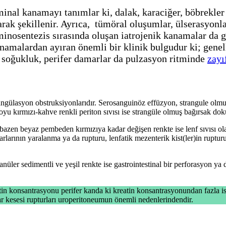
nal kanamayı tanımlar ki, dalak, karaciğer, böbrekle
larak şekillenir. Ayrıca, tümöral oluşumlar, ülserasyonl
nosentezis sırasında oluşan iatrojenik kanamalar da 
amalardan ayıran önemli bir klinik bulgudur ki; genel
e soğukluk, perifer damarlar da pulzasyon ritminde
zayı
trangülasyon obstruksiyonlarıdır. Serosanguinöz effüzyon, strangule olmu
yu kırmızı-kahve renkli periton sıvısı ise strangüle olmuş bağırsak do
 bazen beyaz pembeden kırmızıya kadar değişen renkte ise lenf sıvısı ola
rının yaralanma ya da rupturu, lenfatik mezenterik kist(ler)in rupturu
üler sedimentli ve yeşil renkte ise gastrointestinal bir perforasyon ya d
eatin konsantrasyonu perifer kanda ki kreatin konsantrasyonundan fazla 
ar kesesi rupturları uroperitoneumun önemli nedenlerindendir.