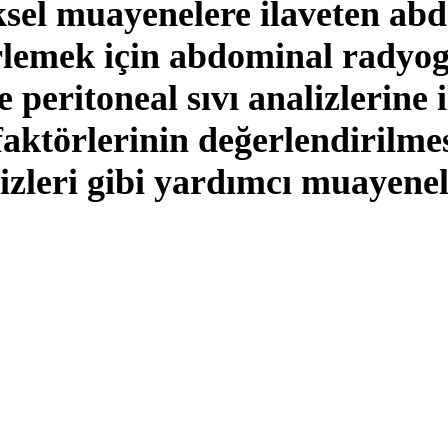
iksel muayenelere ilaveten ab
lirlemek için abdominal radyog
e peritoneal sıvı analizlerine
 faktörlerinin değerlendirilm
lizleri gibi yardımcı muayene