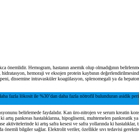
dukca önemlidir. Hemogram, hastanın anemik olup olmadığının belirlenme
hidratasyon, hemoraji ve eksojen protein kaybının değerlendirilmesinde,
topeni, dissemine intravasküler koagülasyon, splenomegali ya da hepat
aha fazla lökosit ile %30’dan daha fazla nötrofil bulunduran asidik peri
syonunu belirlemede faydalıdır. Kan üro-nitrojen ve serum kreatin konsa
 de ki artış pankreas hastalıklarına, hipoglisemi, muhtemelen pankreatik 
aktivitelerinde ki artış safra kesesi ve safra yollarında ki hastalıklar,
önemli bilgiler sağlar. Elektrolit veriler, özellikle sıvı tedavisi gerekti