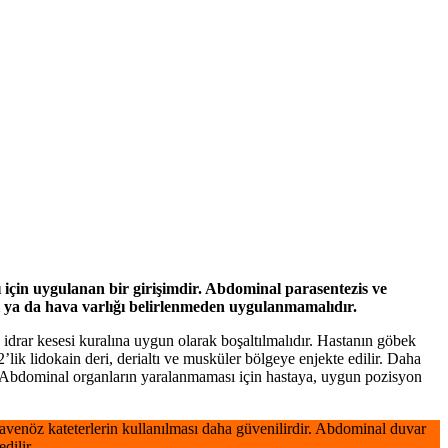
ı için uygulanan bir girişimdir. Abdominal parasentezis ve
ıvı ya da hava varlığı belirlenmeden uygulanmamalıdır.
idrar kesesi kuralına uygun olarak boşaltılmalıdır. Hastanın göbek
’lik lidokain deri, derialtı ve musküler bölgeye enjekte edilir. Daha
ur. Abdominal organların yaralanmaması için hastaya, uygun pozisyon
ravenöz kateterlerin kullanılması daha güvenilirdir. Abdominal duvar
dilir.