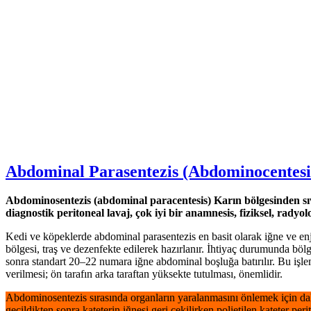
Abdominal Parasentezis (Abdominocentesi
Abdominosentezis (abdominal paracentesis) Karın bölgesinden sıvı 
diagnostik peritoneal lavaj, çok iyi bir anamnesis, fiziksel, rady
Kedi ve köpeklerde abdominal parasentezis en basit olarak iğne ve enj
bölgesi, traş ve dezenfekte edilerek hazırlanır. İhtiyaç durumunda bölg
sonra standart 20–22 numara iğne abdominal boşluğa batırılır. Bu işl
verilmesi; ön tarafın arka taraftan yüksekte tutulması, önemlidir.
Abdominosentezis sırasında organların yaralanmasını önlemek için daha
geçildikten sonra kateterin iğnesi geri çekilirken polietilen kateter peri