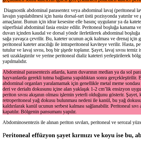
Diagnostik abdominal parasentez veya abdominal lavaj (peritoneal lavaj)
lavajın yapılabilmesi için hasta dorsal-sırt üstü pozisyonda yatırılır 
amaçlanır. Bunun için idrar kesesine elle basınç uygulanır ya da kateter
süperfisial abdominal fasia ensize edilir. Peritoneal boşluğa kanama v
duvarı içinden kaudal ve dorsal yönde ilerletilerek abdominal boşluğa
sağa yavaşca çevrilir. Bu, kateter ucunun açık kalması ve drenaj için ge
peritoneal kateter aracılığı ile intraperitoneal kaviteye verilir. Hast
tutulur ve lavaj sıvısı, boş bir şişede toplanır. Şayet, lavaj sıvısı temi
seti uzaklaştırılır ve yerine peritoneal dializ kateteri yerleştirilerek b
yapılmalıdır.
Abdominal parasentezis atlarda, karın duvarının median ya da sol para
hayvanlarda gerekli tutma bağlama yapıldıktan sonra gerçekleştirilir. 
abdominal organları yaralamamak için genellikle metal meme sondası (
deri ve derialtı dokusunu içine alan yaklaşık 1-2 cm’lik ensizyon uygul
periton sıvısı akışının olması işlemin yeterli olduğunu gösterir. Şayet,
retroperitoneal yağ dokusu bulunması nedeni ile kanül, bu yağ dokusu t
kaldırılarak kanül ucunun serbest kalması sağlanabilir. Peritoneal sıvı 
kapatılır. Bölgenin pansumanı yapılır.
Abdominosentezis ile alınan periton sıvıları, peritoneal ve serozal yüz
P
eritoneal effüzyon şayet kırmızı ve koyu ise bu,