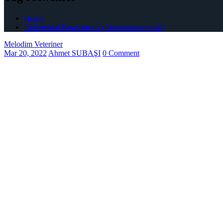
Home
Abdominal Parasentezis (Abdominocentesis)
Melodim Veteriner
Mar 20, 2022
Ahmet SUBAŞI
0 Comment