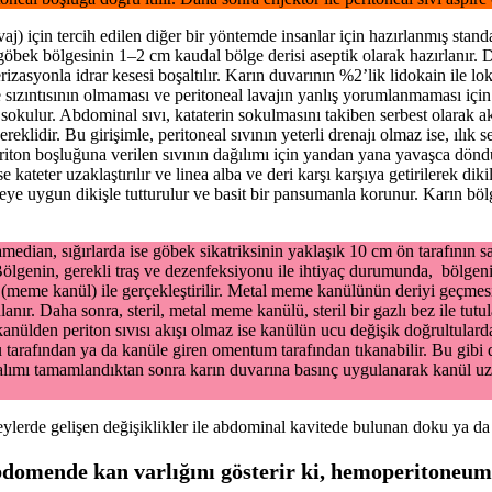
 için tercih edilen diğer bir yöntemde insanlar için hazırlanmış standar
ve göbek bölgesinin 1–2 cm kaudal bölge derisi aseptik olarak hazırlanır.
izasyonla idrar kesesi boşaltılır. Karın duvarının %2’lik lidokain ile lok
e sızıntısının olmaması ve peritoneal lavajın yanlış yorumlanmaması için
 sokulur. Abdominal sıvı, kataterin sokulmasını takiben serbest olarak
reklidir. Bu girişimle, peritoneal sıvının yeterli drenajı olmaz ise, ılık
a, periton boşluğuna verilen sıvının dağılımı için yandan yana yavaşca d
z ise kateter uzaklaştırılır ve linea alba ve deri karşı karşıya getirilerek
ölgeye uygun dikişle tutturulur ve basit bir pansumanla korunur. Karın bölg
median, sığırlarda ise göbek sikatriksinin yaklaşık 10 cm ön tarafının 
Bölgenin, gerekli traş ve dezenfeksiyonu ile ihtiyaç durumunda, bölgenin
meme kanül) ile gerçekleştirilir. Metal meme kanülünün deriyi geçmesi 
anır. Daha sonra, steril, metal meme kanülü, steril bir gazlı bez ile tut
 kanülden periton sıvısı akışı olmaz ise kanülün ucu değişik doğrultularda 
arafından ya da kanüle giren omentum tarafından tıkanabilir. Bu gibi du
alımı tamamlandıktan sonra karın duvarına basınç uygulanarak kanül uzaklaş
eylerde gelişen değişiklikler ile abdominal kavitede bulunan doku ya da o
 abdomende kan varlığını gösterir ki, hemoperitoneu