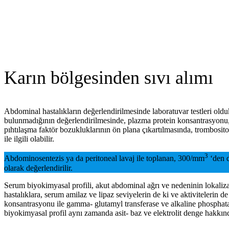
Karın bölgesinden sıvı alımı
Abdominal hastalıkların değerlendirilmesinde laboratuvar testleri ol
bulunmadığının değerlendirilmesinde, plazma protein konsantrasyonu, 
pıhtılaşma faktör bozukluklarının ön plana çıkartılmasında, trombosi
ile ilgili olabilir.
3
Abdominosentezis ya da peritoneal lavaj ile toplanan, 300/mm
‘den d
olarak değerlendirilir.
Serum biyokimyasal profili, akut abdominal ağrı ve nedeninin lokaliza
hastalıklara, serum amilaz ve lipaz seviyelerin de ki ve aktivitelerin
konsantrasyonu ile gamma- glutamyl transferase ve alkaline phosphatase 
biyokimyasal profil aynı zamanda asit- baz ve elektrolit denge hakkında 