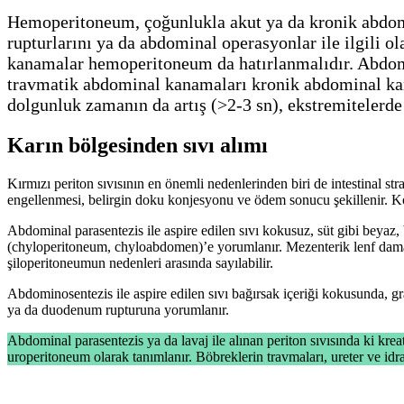
Hemoperitoneum, çoğunlukla akut ya da kronik abdomi
rupturlarını ya da abdominal operasyonlar ile ilgili o
kanamalar hemoperitoneum da hatırlanmalıdır. Abdomi
travmatik abdominal kanamaları kronik abdominal kan
dolgunluk zamanın da artış (>2-3 sn), ekstremitelerd
Karın bölgesinden sıvı alımı
Kırmızı periton sıvısının en önemli nedenlerinden biri de intestinal s
engellenmesi, belirgin doku konjesyonu ve ödem sonucu şekillenir. Ko
Abdominal parasentezis ile aspire edilen sıvı kokusuz, süt gibi beyaz,
(chyloperitoneum, chyloabdomen)’e yorumlanır. Mezenterik lenf damarla
şiloperitoneumun nedenleri arasında sayılabilir.
Abdominosentezis ile aspire edilen sıvı bağırsak içeriği kokusunda, gran
ya da duodenum rupturuna yorumlanır.
Abdominal parasentezis ya da lavaj ile alınan periton sıvısında ki kr
uroperitoneum olarak tanımlanır. Böbreklerin travmaları, ureter ve idr