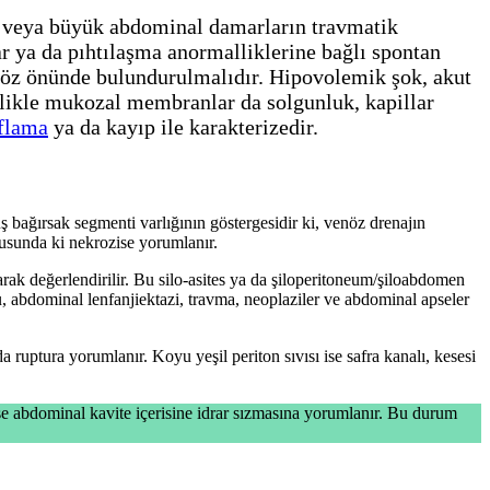
r veya büyük abdominal damarların travmatik
ar ya da pıhtılaşma anormalliklerine bağlı spontan
göz önünde bulundurulmalıdır. Hipovolemik şok, akut
likle mukozal membranlar da solgunluk, kapillar
flama
ya da kayıp ile karakterizedir.
ş bağırsak segmenti varlığının göstergesidir ki, venöz drenajın
kusunda ki nekrozise yorumlanır.
rak değerlendirilir. Bu silo-asites ya da şiloperitoneum/şiloabdomen
, abdominal lenfanjiektazi, travma, neoplaziler ve abdominal apseler
a ruptura yorumlanır. Koyu yeşil periton sıvısı ise safra kanalı, kesesi
ise abdominal kavite içerisine idrar sızmasına yorumlanır. Bu durum