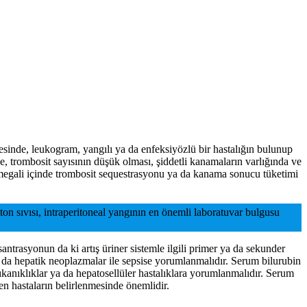
sinde, leukogram, yangılı ya da enfeksiyözlü bir hastalığın bulunup
 trombosit sayısının düşük olması, şiddetli kanamaların varlığında ve
omegali içinde trombosit sequestrasyonu ya da kanama sonucu tüketimi
ton sıvısı, intraperitoneal yangının en önemli laboratuvar bulgusu
ntrasyonun da ki artış üriner sistemle ilgili primer ya da sekunder
ya da hepatik neoplazmalar ile sepsise yorumlanmalıdır. Serum bilurubin
 tıkanıklıklar ya da hepatosellüler hastalıklara yorumlanmalıdır. Serum
ren hastaların belirlenmesinde önemlidir.