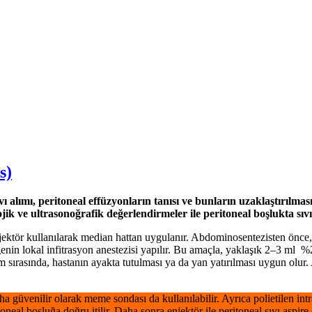
s)
alımı, peritoneal effüzyonların tanısı ve bunların uzaklaştırılmas
olojik ve ultrasonoğrafik değerlendirmeler ile peritoneal boşlukta s
ektör kullanılarak median hattan uygulanır. Abdominosentezisten önce, 
enin lokal infitrasyon anestezisi yapılır. Bu amaçla, yaklaşık 2–3 ml %2
em sırasında, hastanın ayakta tutulması ya da yan yatırılması uygun ol
 güvenilir olarak meme sondası da kullanılabilir. Ayrıca polietilen int
toneal boşluğa doğru itilir. Daha sonra enjektör ile peritoneal sıvı aspire e