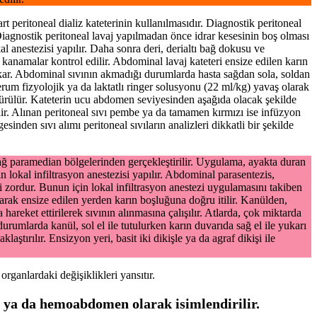
t peritoneal dializ kateterinin kullanılmasıdır. Diagnostik peritoneal
 Diagnostik peritoneal lavaj yapılmadan önce idrar kesesinin boş olması
al anestezisi yapılır. Daha sonra deri, derialtı bağ dokusu ve
 kanamalar kontrol edilir. Abdominal lavaj kateteri ensize edilen karın
 akar. Abdominal sıvının akmadığı durumlarda hasta sağdan sola, soldan
 serum fizyolojik ya da laktatlı ringer solusyonu (22 ml/kg) yavaş olarak
öndürülür. Kateterin ucu abdomen seviyesinden aşağıda olacak şekilde
 dikilir. Alınan peritoneal sıvı pembe ya da tamamen kırmızı ise infüzyon
esinden sıvı alımı peritoneal sıvıların analizleri dikkatli bir şekilde
sağ paramedian bölgelerinden gerçekleştirilir. Uygulama, ayakta duran
 lokal infiltrasyon anestezisi yapılır. Abdominal parasentezis,
zordur. Bunun için lokal infiltrasyon anestezi uygulamasını takiben
ularak ensize edilen yerden karın boşluğuna doğru itilir. Kanülden,
hareket ettirilerek sıvının alınmasına çalışılır. Atlarda, çok miktarda
rumlarda kanül, sol el ile tutulurken karın duvarıda sağ el ile yukarı
tırılır. Ensizyon yeri, basit iki dikişle ya da agraf dikişi ile
rganlardaki değişiklikleri yansıtır.
m ya da hemoabdomen olarak isimlendirilir.