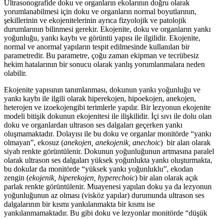
Ultrasonografide doku ve organların ekolarının doğru olarak
yorumlanabilmesi için doku ve organların normal boyutlarının,
şekillerinin ve ekojenitelerinin ayrıca fizyolojik ve patolojik
durumlarının bilinmesi gerekir. Ekojenite, doku ve organların yankı
yoğunluğu, yankı kaybı ve görüntü yapısı ile ilgilidir. Ekojenite,
normal ve anormal yapıların tespit edilmesinde kullanılan bir
parametredir. Bu parametre, çoğu zaman ekipman ve tecrübesiz
hekim hatalarının bir sonucu olarak yanlış yorumlanmalara neden
olabilir.
Ekojenite yapısının tanımlanması, dokunun yankı yoğunluğu ve
yankı kaybı ile ilgili olarak hiperekojen, hipoekojen, anekojen,
heterojen ve izoekojengibi terimlerle yapılır. Bir lezyonun ekojenite
modeli bitişik dokunun ekojenitesi ile ilişkilidir. İçi sıvı ile dolu olan
doku ve organlardan ultrason ses dalgaları geçerken yankı
oluşmamaktadır. Dolayısı ile bu doku ve organlar monitörde “yankı
olmayan”, ekosuz (
anekojen, anekojenik, anechoic
) bir alan olarak
siyah renkte görüntülenir. Dokunun yoğunluğunun artmasına paralel
olarak ultrason ses dalgaları yüksek yoğunlukta yankı oluşturmakta,
bu dokular da monitörde “yüksek yankı yoğunluklu”, ekodan
zengin (
ekojenik, hiperekojen, hyperechoic
) bir alan olarak açık
parlak renkte görüntülenir. Muayenesi yapılan doku ya da lezyonun
yoğunluğunun az olması (visköz yapılar) durumunda ultrason ses
dalgalarının bir kısmı yankılanmakta bir kısmı ise
yankılanmamaktadır. Bu gibi doku ve lezyonlar monitörde “düşük