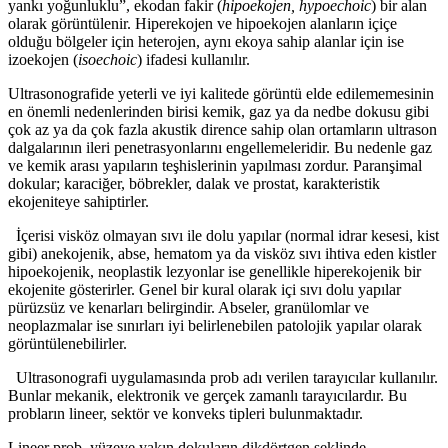
yankı yoğunluklu”, ekodan fakir (
hipoekojen, hypoechoic
) bir alan
olarak görüntülenir. Hiperekojen ve hipoekojen alanların içiçe
olduğu bölgeler için heterojen, aynı ekoya sahip alanlar için ise
izoekojen (
isoechoic
) ifadesi kullanılır.
Ultrasonografide yeterli ve iyi kalitede görüntü elde edilememesinin
en önemli nedenlerinden birisi kemik, gaz ya da nedbe dokusu gibi
çok az ya da çok fazla akustik dirence sahip olan ortamların ultrason
dalgalarının ileri penetrasyonlarını engellemeleridir. Bu nedenle gaz
ve kemik arası yapıların teşhislerinin yapılması zordur. Paranşimal
dokular; karaciğer, böbrekler, dalak ve prostat, karakteristik
ekojeniteye sahiptirler.
İçerisi visköz olmayan sıvı ile dolu yapılar (normal idrar kesesi, kist
gibi) anekojenik, abse, hematom ya da visköz sıvı ihtiva eden kistler
hipoekojenik, neoplastik lezyonlar ise genellikle hiperekojenik bir
ekojenite gösterirler. Genel bir kural olarak içi sıvı dolu yapılar
pürüzsüz ve kenarları belirgindir. Abseler, granülomlar ve
neoplazmalar ise sınırları iyi belirlenebilen patolojik yapılar olarak
görüntülenebilirler.
Ultrasonografi uygulamasında prob adı verilen tarayıcılar kullanılır.
Bunlar mekanik, elektronik ve gerçek zamanlı tarayıcılardır. Bu
probların lineer, sektör ve konveks tipleri bulunmaktadır.
Lineer prob, yüzeye yakın dokuların dikdörtgen şeklinde