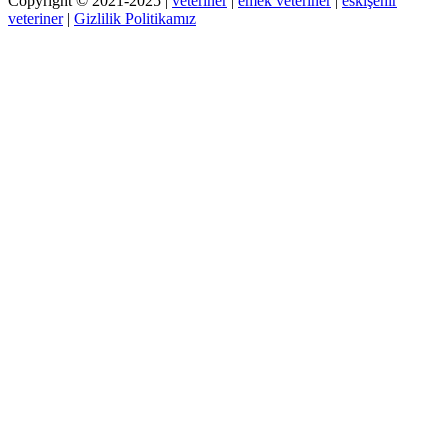
Copyright © 2021-2025 |
veteriner
|
emek veteriner
|
eskişehir
veteriner
|
Gizlilik Politikamız