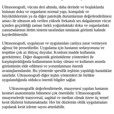
Ultrasonografi, vücuta deri altında, daha derinde ve boşluklarda
bulunan doku ve organların normal yapı, komşuluk ve
büyüklüklerinin ya da diğer patolojik durumlarının değerlendirilmesi
amacı ile ultrason adı verilen yüksek frekanslı ses dalgalarının vücut
içinden geçirildiği zaman farklı yoğunluktaki doku ve organlardaki
yansımalarının iletim sistemi tarafından tutularak görüntü halinde
kaydedilmesidir.
Ultrasonografi, uygulayan ve uygulanılan canlıya zarar vermeyen
ağrısız bir prosedürdür. Uygulama için hastanın sedasyonuna ve
tespitine çok az ihtiyaç duyulur. Kontrast madde kullanımı
gerektirmez. Diğer diagnostik görüntüleme yöntemleri ile
karşılaştırıldığında kullanımının kolay olması ve kullanım anında
görüntünün elde edilmesi ve yorumlanması önemli
avantajlarındandır. Bu yöntemle spesifik teşhisin yapıldığı hastalıklar
sınırlıdır. Ultrasonografi diğer teşhis yöntemleri ile birlikte
uygulandığında oldukca önemli bilgiler sağlar.
Ultrasonografik değerlendirmede, muayenesi yapılan hastanın
kesitsel anatomisinin bilinmesi çok önemlidir. Ultrasonografik
muayenelerde transversal, sagittal ve median olmak üzere üç temel
kesit düzlemi bulunmaktadır. Her bir düzlemin oblik uygulamaları
yapılarak kesit izleme sayısı artırılabilir.