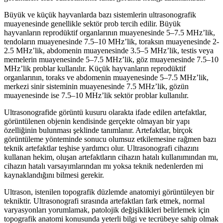
Büyük ve küçük hayvanlarda bazı sistemlerin ultrasonografik
muayenesinde genellikle sektör prob tercih edilir. Büyük
hayvanların reprodüktif organlarının muayenesinde 5–7.5 MHz’lik,
tendoların muayenesinde 7.5–10 MHz’lik, toraksın muayenesinde 2-
2.5 MHz’lik, abdomenin muayenesinde 3.5–5 MHz’lik, testis veya
memelerin muayenesinde 5–7.5 MHz’lik, göz muayenesinde 7.5–10
MHz’lik problar kullanılır. Küçük hayvanların reprodüktif
organlarının, toraks ve abdomenin muayenesinde 5–7.5 MHz’lik,
merkezi sinir sisteminin muayenesinde 7.5 MHz’lik, gözün
muayenesinde ise 7.5–10 MHz’lik sektör problar kullanılır.
Ultrasonografide görüntü kusuru olarakta ifade edilen artefaktlar,
görüntülenen objenin kendisinde gerçekte olmayan bir yapı
özelliğinin bulunması şeklinde tanımlanır. Artefaktlar, birçok
görüntüleme yönteminde sonucu olumsuz etkilemesine rağmen bazı
teknik artefaktlar teşhise yardımcı olur. Ultrasonografi cihazını
kullanan hekim, oluşan artefaktların cihazın hatalı kullanımından mı,
cihazın hatalı varsayımlarından mı yoksa teknik nedenlerden mi
kaynaklandığını bilmesi gerekir.
Ultrason, istenilen topografik düzlemde anatomiyi görüntüleyen bir
tekniktir. Ultrasonografi sırasında artefaktları fark etmek, normal
varyasyonları yorumlamak, patolojik değişiklikleri belirlemek için
topografik anatomi konusunda yeterli bilgi ve tecrübeye sahip olmak