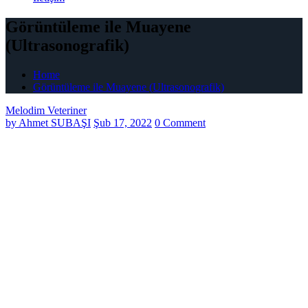
Görüntüleme ile Muayene
(Ultrasonografik)
Home
Görüntüleme ile Muayene (Ultrasonografik)
Melodim Veteriner
by
Ahmet SUBAŞI
Şub 17, 2022
0 Comment