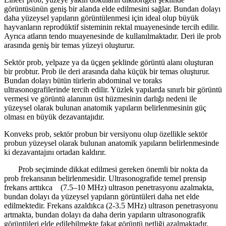
görüntüsünün geniş bir alanda elde edilmesini sağlar. Bundan dolayı
daha yüzeysel yapıların görüntülenmesi için ideal olup büyük
hayvanların reprodüktif sisteminin rektal muayenesinde tercih edilir.
Ayrıca atların tendo muayenesinde de kullanılmaktadır. Deri ile prob
arasında geniş bir temas yüzeyi oluşturur.
Sektör prob, yelpaze ya da üçgen şeklinde görüntü alanı oluşturan
bir probtur. Prob ile deri arasında daha küçük bir temas oluşturur.
Bundan dolayı bütün türlerin abdominal ve toraks
ultrasonografilerinde tercih edilir. Yüzlek yapılarda sınırlı bir görüntü
vermesi ve görüntü alanının üst hüzmesinin darlığı nedeni ile
yüzeysel olarak bulunan anatomik yapıların belirlenmesinin güç
olması en büyük dezavantajıdır.
Konveks prob, sektör probun bir versiyonu olup özellikle sektör
probun yüzeysel olarak bulunan anatomik yapıların belirlenmesinde
ki dezavantajını ortadan kaldırır.
Prob seçiminde dikkat edilmesi gereken önemli bir nokta da
prob frekansının belirlenmesidir. Ultrasonografide temel prensip
frekans arttıkca (7.5–10 MHz) ultrason penetrasyonu azalmakta,
bundan dolayı da yüzeysel yapıların görüntüleri daha net elde
edilmektedir. Frekans azaldıkca (2-3.5 MHz) ultrason penetrasyonu
artmakta, bundan dolayı da daha derin yapıların ultrasonografik
görüntüleri elde edilebilmekte fakat görüntü netliği azalmaktadır.