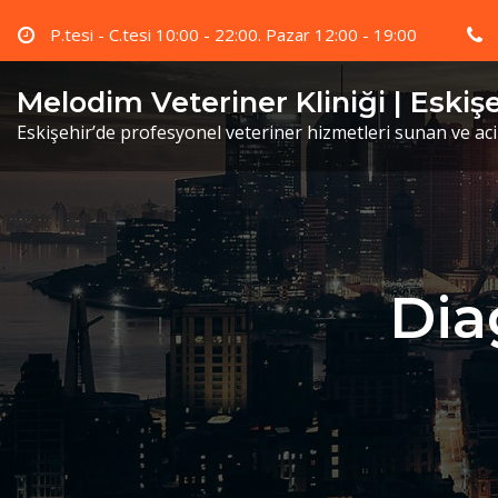
Skip
P.tesi - C.tesi 10:00 - 22:00. Pazar 12:00 - 19:00
to
content
Melodim Veteriner Kliniği | Eskiş
Eskişehir’de profesyonel veteriner hizmetleri sunan ve ac
Dia