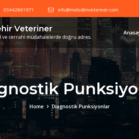
05442861971
info@melodimveteriner.com
ehir Veteriner
Anasa
il ve cerrahi müdahalelerde doğru adres.
gnostik Punksiyo
Home
Diagnostik Punksiyonlar