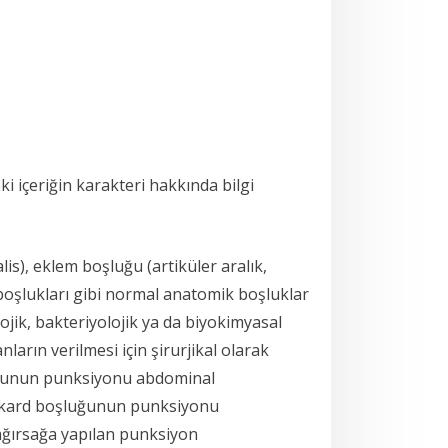
i içeriğin karakteri hakkında bilgi
s), eklem boşluğu (artiküler aralık,
i boşlukları gibi normal anatomik boşluklar
lojik, bakteriyolojik ya da biyokimyasal
ların verilmesi için şirurjikal olarak
luğunun punksiyonu abdominal
rikard boşluğunun punksiyonu
bağırsağa yapılan punksiyon