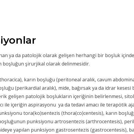
iyonlar
n ya da patolojik olarak gelişen herhangi bir boşluk içindek
n boşluğun şirurjikal olarak delinmesidir.
racica), karın boşluğu (peritoneal aralık, cavum abdominali
boşluğu (perikardial aralık), mide, bağırsak ya da idrar keses
rik gelişen patolojik boşlukların içeriğinin belirlenmesi, sito
ile içeriğin aspirasyonu ya da tedavi amacı ile terapötik ajan
punksiyonu tora(ko)sentezis (thora(co)centesis), karın boş
boşluğunun punksiyonu artrosentezis (arthrocentesis), pe
 mideye yapılan punksiyon gastrosentezis (gastrocentesis), 